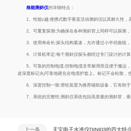
格能测斜仪
的详细特点：
1、性能z越:便携式数字垂直活动测斜仪以其耐久性，
2、可重复探测:为确保在各种测斜管上同样可以探测，
3、使用寿命长:探头结构紧凑，允许通过小半径曲线，
4、计算机率定:每个测斜仪探头都经过专门设计的计算
5、可靠的控制电缆:控制电缆非常耐用而且便于搬运，
皮深度标记永j可靠地硬化在电缆护套上。标记不会松散，
6、深度控制一致:滑轮装置为推荐辅助设备，它有助于
7、系统的完整性:测斜仪系统包括高质量的测斜管，垂
上一条
天宝电子水准仪DINI03的四大