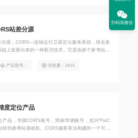
扫码加微信
ORS站差分源
站差分源，CORS—连续运行卫星定位服务系统，现在多
的基础上发展出来的一种新兴技术。它是由多个参考站组
到服务器，服务器通过优化软件和移动站的位置将最近
，或者在移动站附近虚拟出一个基站信息来供移动站进
产品型号：
浏览量：2415
机即可进行厘米级的实时快速定位。
高精度定位产品
定位产品，华测CORS账号，简称华测账号，也叫“FixC
自研的参考站接收机、CORS服务算法构建的一个可以
精度从米级提高到亚米、厘米级甚至毫米级的高精度位置