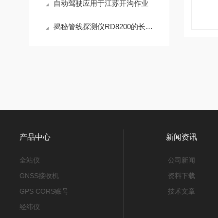
自动驾驶应用于江苏开沟作业
揭秘管线探测仪RD8200的长寿秘诀：维护指南大公开！
产品中心
新闻资讯
全站仪
公司新闻
GNSS接收机
资料下载
GPS CORS账号
技术文章
经纬仪