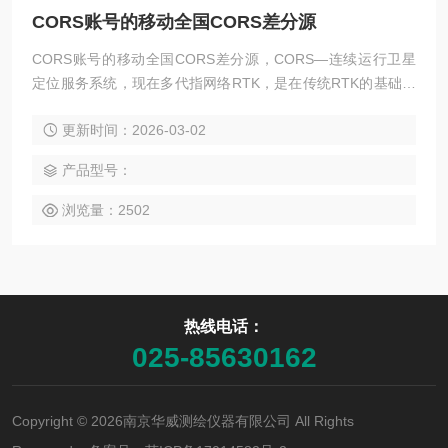
CORS账号的移动全国CORS差分源
CORS账号的移动全国CORS差分源，CORS—连续运行卫星
定位服务系统，现在多代指网络RTK，是在传统RTK的基础上
发展出来的一种新兴技术。它是由多个参考站组成的一个网
更新时间：2026-03-02
络，统一把数据传送到服务器，服务器通过优化软件和移动站
的位置将最近的一个基站的数据传递给移动站，或者在移动站
产品型号：
附近虚拟出一个基站信息来供移动站进行差分解算。用户只需
一台接收机即可进行厘米级的实时快速定位。
浏览量：2502
热线电话：
025-85630162
Copyright © 2026南京华威测绘仪器有限公司 All Rights