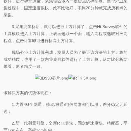
软件，进行碎部测量，采集该区域内一定密度的碎部点。整个外业采
集过程中，固定速度很快，效率比较好，不到20分钟就完成所有点的
采集。
3.采集完坐标后，就可以进行土方计算了，点击Hi-Survey软件的
工具模块进入土方计算，上表面选取一个面，输入高程或选取对应高
程点，点击计算即可进行
标高土方计算。
现场外业土方计算完成，测量人员为了验证该方法的土方计算的
成功精度，也用了一款内业桌面软件进行了土方计算，从对比分析结
果看，两者精度一致。
该解决方案的优势体现在：
1.内置4G全网通，移动/联通/电信网络都可以用，差分稳定无延
迟；
2.新一代测量引擎，全新RTK算法，固定解速度快、精度高，平
面1cm左右，高程2cm以内；