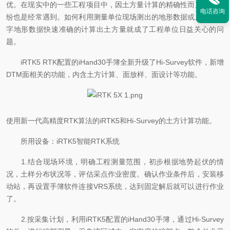
优。在现实中的一些工程项目中，因土方量计算的精确性而产生的纠
电话咨询
纷也是经常遇到。如何利用测量单位现场测出的地形数据或原有的数
字地形数据快速准确的计算出土方量就成了工程单位日益关心的问
题。
iRTK5 RTK配置的iHand30手簿全新升级了Hi-Survey软件，新增
DTM面相关的功能，内含土方计算、面放样、面设计等功能。
使用新一代高精度
RTK算法的iRTK5和Hi-Survey的土方计算功能。
所用设备：
iRTK5智能RTK系统
1.结合现场环境，明确工程测量范围，初步根据地势起伏的情
况，土样分布状况等，评估采点作业密度。确认作业条件后，安装移
动站，再设置手簿软件连接VRS系统，达到固定解后就可以进行作业
了。
2.按采集计划，利用iRTK5配置的iHand30手簿，通过Hi-Survey