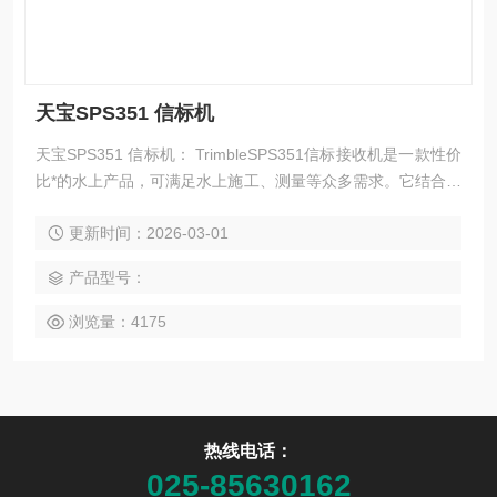
天宝SPS351 信标机
天宝SPS351 信标机： TrimbleSPS351信标接收机是一款性价
比*的水上产品，可满足水上施工、测量等众多需求。它结合了
成熟的DGPS定位技术和简单易用的的用户界面，通过性能*的
更新时间：2026-03-01
水上软件，使该接收机能够灵活地应用于广泛的水上施工领域
产品型号：
浏览量：4175
热线电话：
025-85630162