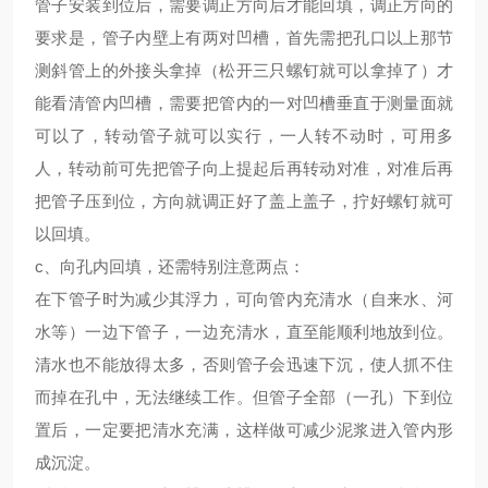
管子安装到位后，需要调正方向后才能回填，调正方向的
要求是，管子内壁上有两对凹槽，首先需把孔口以上那节
测斜管上的外接头拿掉（松开三只螺钉就可以拿掉了）才
能看清管内凹槽，需要把管内的一对凹槽垂直于测量面就
可以了，转动管子就可以实行，一人转不动时，可用多
人，转动前可先把管子向上提起后再转动对准，对准后再
把管子压到位，方向就调正好了盖上盖子，拧好螺钉就可
以回填。
c、向孔内回填，还需特别注意两点：
在下管子时为减少其浮力，可向管内充清水（自来水、河
水等）一边下管子，一边充清水，直至能顺利地放到位。
清水也不能放得太多，否则管子会迅速下沉，使人抓不住
而掉在孔中，无法继续工作。但管子全部（一孔）下到位
置后，一定要把清水充满，这样做可减少泥浆进入管内形
成沉淀。