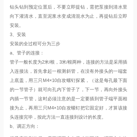
钻头钻到预定位置后，不要立即提钻，需把泵接到清水里
向下灌清水，直至泥浆水变成清混水为止，再提钻后立即
安装。
3、安装
安装的全过程可分为三步
a、管子的连接：
管子一般长度为2米/根，3米/根两种，连接的方法是采用插
入连接法，首先拿起一根测斜管，在没有外接头的一端套
上底盖，用三只M4×10自攻螺钉探紧，（这是每孔最下面
的一节管子）就可向孔内下管子了，下一节，再向外接头
内插一节管，这时必须注意的是一定要插到管子端平面相
接为止，再用三只M4×10自攻螺钉把它固定好，才算该接
头连接完毕，按此方法一直连接到设计的长度。
b、调正方向：