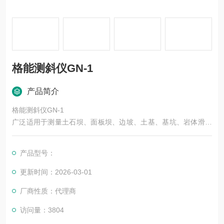
格能测斜仪GN-1
产品简介
格能测斜仪GN-1
广泛适用于测量土石坝、面板坝、边坡、土基、基坑、岩体滑坡
等结构物的水平位移。配用本公司的GN-103型读数仪测读数据，
并可将数据传入计算机进行处理。
产品型号：
更新时间：2026-03-01
厂商性质：代理商
访问量：3804