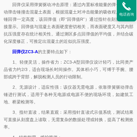
回弹仪采用弹簧驱动冲击原理：通过内置标准能量的弹击拉簧推
动弹击锤撞击混凝土表面，根据混凝土对冲击能量的吸收程度，弹击
电话咨询
锤回弹一定高度，该回弹值（即“回弹值R”）通过指针在刻度尺上直
接显示。回弹值与混凝土表面硬度密切相关，而表面硬度又与其内部
抗压强度存在统计相关性。通过测区多点回弹值的平均值，并结合碳
化深度修正，可推定出混凝土的近似抗压强度。
回弹仪ZC3-A
的主要特点如下：
1、轻便灵活，操作省力：ZC3-A型回弹仪设计轻巧，比同类产
品省力约2/3，适合现场长时间操作。其体积小巧，可缚于手腕、腰
部或跨于背部，解脱检测人员的行动限制。
2、无源设计，适应性强：该仪器无需电源，依靠弹簧驱动弹击
锤进行测试，适用于各种无电源或电源不便的现场环境，如建筑工
地、桥梁检测等。
3、指针直读，结果直观：采用指针直读式示值系统，测试结果
可直接从刻度盘上读取，无需复杂的数据处理或转换，提高了检测效
率。