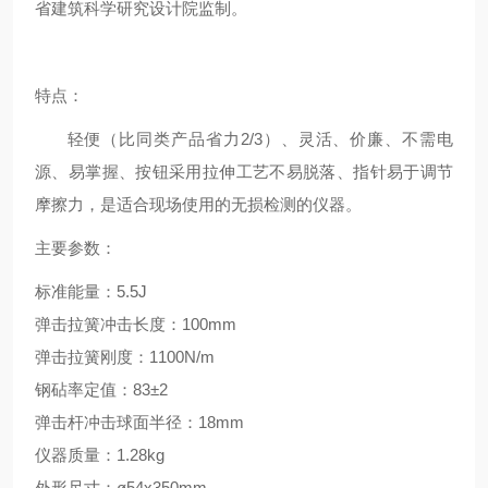
省建筑科学研究设计院监制。
特点：
轻便（比同类产品省力2/3）、灵活、价廉、不需电
源、易掌握、按钮采用拉伸工艺不易脱落、指针易于调节
摩擦力，是适合现场使用的无损检测的
仪器。
主要参数
：
标准能量：5.5J
弹击拉簧冲击长度：100mm
弹击拉簧刚度：1100N/m
钢砧率定值：83±2
弹击杆冲击球面半径：18mm
仪器质量：1.28kg
外形尺寸：ø54x350mm