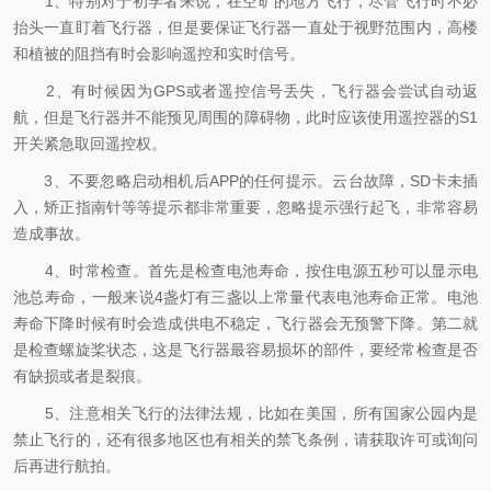
1、特别对于初学者来说，在空旷的地方飞行，尽管飞行时不必
抬头一直盯着飞行器，但是要保证飞行器一直处于视野范围内，高楼
和植被的阻挡有时会影响遥控和实时信号。
2、有时候因为GPS或者遥控信号丢失，飞行器会尝试自动返
航，但是飞行器并不能预见周围的障碍物，此时应该使用遥控器的S1
开关紧急取回遥控权。
3、不要忽略启动相机后APP的任何提示。云台故障，SD卡未插
入，矫正指南针等等提示都非常重要，忽略提示强行起飞，非常容易
造成事故。
4、时常检查。首先是检查电池寿命，按住电源五秒可以显示电
池总寿命，一般来说4盏灯有三盏以上常量代表电池寿命正常。电池
寿命下降时候有时会造成供电不稳定，飞行器会无预警下降。第二就
是检查螺旋桨状态，这是飞行器最容易损坏的部件，要经常检查是否
有缺损或者是裂痕。
5、注意相关飞行的法律法规，比如在美国，所有国家公园内是
禁止飞行的，还有很多地区也有相关的禁飞条例，请获取许可或询问
后再进行航拍。