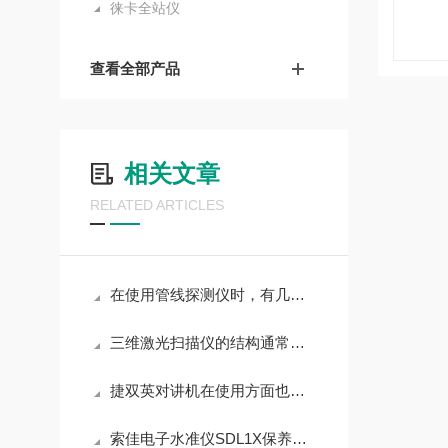
徕卡全站仪
查看全部产品
相关文章
RELATED ARTICLES
在使用管线探测仪时，有几个注意事项需要考虑
三维激光扫描仪的结构通常包括以下组成部分
捷双英对讲机在使用方面也是有要求的
索佳电子水准仪SDL1X保养全攻略：做好这几点，仪器耐用性直接翻倍