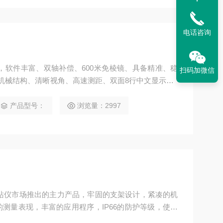
电话咨询
，软件丰富、双轴补偿、600米免棱镜、具备精准、稳
扫码加微信
机械结构、清晰视角、高速测距、双面8行中文显示、1
义快捷键、IP54防护，USB/SD数据传输……不论测
胜任。
产品型号：
浏览量：2997
站仪市场推出的主力产品，牢固的支架设计，紧凑的机
测量表现，丰富的应用程序，IP66的防护等级，使它
的基本品质，堪称全站仪中的“小钢炮”