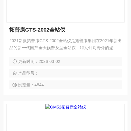
拓普康GTS-2002全站仪
2021新款拓普康GTS-2002全站仪是拓普康集团在2021年新出
品的新一代国产全天候普及型全站仪，特别针对野外的恶劣环
境进行了多方面设计。GTS-2002 以拓普康品牌近百年的成熟
更新时间：2026-03-02
制造工艺为根基，以经济耐用、稳定可靠、适应性强为特点，
是您测量工作中值得信赖的可靠伙伴。
产品型号：
浏览量：4844