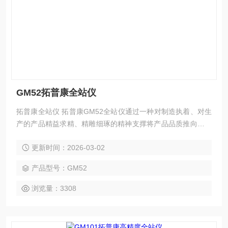
GM52拓普康全站仪
拓普康全站仪 拓普康GM52全站仪通过一种对制造执着、对生
产的产品精益求精、精雕细琢的精神支撑将产品品质推向更高
标准。“突破产品价值，更加注重客户价值”，为此，拓普康公
更新时间：2026-03-02
司正式推出其进口全站仪产品GM52，轻松测量实用性全站
仪。我们坚守即使是入门级产品也要坚持高品质的品牌原则。
产品型号：GM52
浏览量：3308