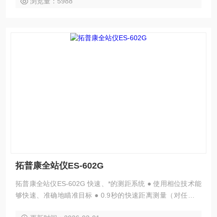
浏览量：5988
拓普康全站仪ES-602G
拓普康全站仪ES-602G 快速、*的测距系统 ● 使用相位技术能
够快速、准确地瞄准目标 ● 0.9秒的快速距离测量（对任何物
体） ● 无棱镜测量的短测程——仅为30cm ● 改进的亮度点瞄