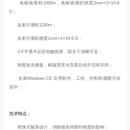
免棱镜测程
1000m
，免棱镜测距精度
2mm+2
×
10-6
·
D
；
反射片测程
1200m
；
反射片测距精度
1mm+1
×
10-6
·
D
，
3.5'
半透半反彩色触摸屏，阳光下清晰可见；
智能发光键盘，根据背景光亮度自动开启和关闭；
全新
Windows CE
应用软件，工程、控制和测图尽在
其中；
技术特点：
密珠式轴系设计，消除轴系间隙对精度的影响；