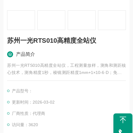
苏州一光RTS010高精度全站仪
产品简介
苏州一光RTS010高精度全站仪，工程测量放样，测角和测距核
心技术，测角精度1秒，棱镜测距精度1mm+1×10-6·D；免棱镜
测程1000m，免棱镜测距精度2mm+2×10-6·D，密珠式轴系设
计，消除轴系间隙对精度的影响； 四探头绝对编码读数系统设
产品型号：
计，有效消除偏心误差；测距光路设计，小远场光斑尺寸；800M
Hz载波频率，测量更精确；改进的止微动机构设计，照准更精
更新时间：2026-03-02
确，锁紧更轻松
厂商性质：代理商
访问量：3620