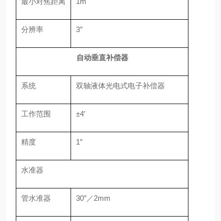
最小对焦距离
1m
分辨率
3″
自动垂直补偿器
系统
双轴液体光电式电子补偿器
工作范围
±4′
精度
1″
水准器
管水准器
30″／2mm