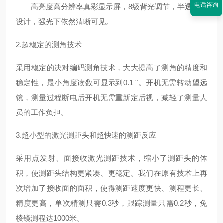
电话咨询
高亮度高分辨率真彩显示屏，
8级背光调节，半透半反
设计，强光下依然清晰可见。
2.超稳定的测角技术
采用稳定的决对编码测角技术，大大提高了测角的精度和
稳定性，最小角度读数可显示到
0.1 "。开机无需转动望远
镜，测量过程断电后开机无需重新定后视，减轻了测量人
员的工作负担。
3.超小型的激光测距头和超快速的测距反应
采用点发射、面接收激光测距技术，缩小了测距头的体
积，使测距头结构更紧凑、更稳定。我们在原有技术上再
次增加了接收面的面积，使得测距速度更快、测程更长、
精度更高，单次精测只需
0.3秒，跟踪测量只需0.2秒，免
棱镜测程达1000米。