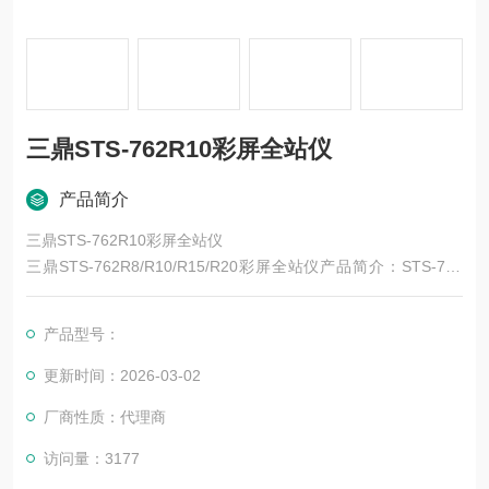
三鼎STS-762R10彩屏全站仪
产品简介
三鼎STS-762R10彩屏全站仪
三鼎STS-762R8/R10/R15/R20彩屏全站仪产品简介：STS-762
系列彩屏全站仪从外观造型到内部性能都是一次“革命"。外观更
人性化设计、更精细的做工，高亮彩屏取代黑白屏。STS-762彩
产品型号：
屏采用进口3.5英寸高亮液晶屏，经过测试屏幕在阳光下依然显示
清晰。
更新时间：2026-03-02
厂商性质：代理商
访问量：3177