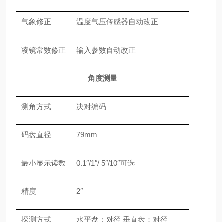
气象修正
温度气压传感器自动改正
凌镜常数修正
输入参数自动改正
角度测量
测角方式
决对编码
码盘直径
79mm
最小显示读数
0.1″/1″/ 5″/10″可选
精度
2″
探测方式
水平盘：对径 垂直盘：对径