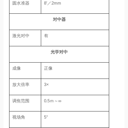
圆水准器
8′／2mm
对中器
激光对中
有
光学对中
成像
正像
放大倍率
3×
调焦范围
0.5ｍ～∞
视场角
5°