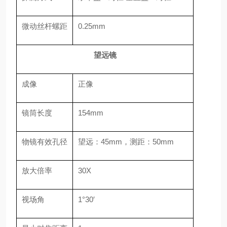
微动丝杆螺距
0.25mm
望远镜
成像
正像
镜筒长度
154mm
物镜有效孔径
望远：45mm，测距：50mm
放大倍率
30X
视场角
1°30′