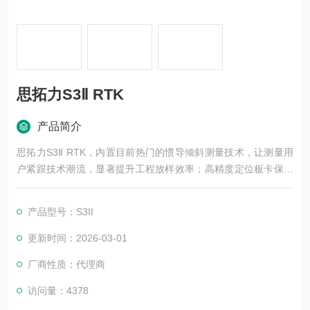
思拓力S3Ⅱ RTK
产品简介
思拓力S3Ⅱ RTK，内置目前热门的惯导倾斜测量技术，让测量用
户紧跟技术潮流，显著提升工程放样效率；高精度定位板卡保障
信号接收质量，全⾯⽀持北⽃三号；IP68防护等级经得住工地风
吹日晒雨淋，使用更*。SurPAD 4.0专业测量软件紧贴用户需求，
产品型号：S3II
提供多种放样工具，轻松搞定工程测量涉及的常用场景。
更新时间：2026-03-01
厂商性质：代理商
访问量：4378