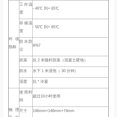
工作温
- 40℃ 到+ 65℃
度
存储温
- 50℃ 到+ 85℃
度
环境
防水防
IP67
指标
尘
跌落
抗 2 米随杆跌落（混凝土硬地）
防水
水下 1 米浸泡（ 30 分钟）
湿度
抗 * 冷凝
使用时
超过10小时使用
间
物理
尺寸
146mm×146mm×74mm