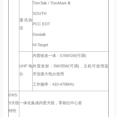
TrimTalk / TrimMark Ⅲ
SOUTH
通讯协
PCC EOT
议
Geotalk
Hi-Target
内置收发一体：0.5W/1W(可调)
UHF电
外置发射：5W/35W(可调)，主机可使用蓝
台
牙连接大电台使用
工作频率：410-470MHz
GNS
S天线
一体化集成内置天线，零相位中心差
特性