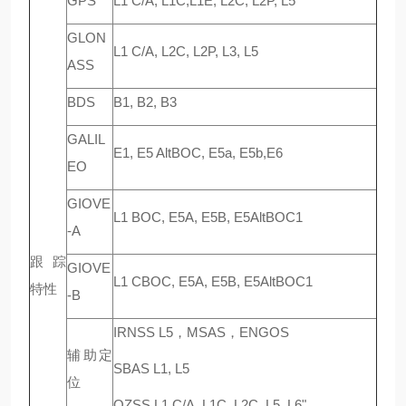
GPS
L1 C/A, L1C,L1E, L2C, L2P, L5
GLON
L1 C/A, L2C, L2P, L3, L5
ASS
BDS
B1, B2, B3
GALIL
E1, E5 AltBOC, E5a, E5b,E6
EO
GIOVE
L1 BOC, E5A, E5B, E5AltBOC1
-A
跟踪
GIOVE
L1 CBOC, E5A, E5B, E5AltBOC1
特性
-B
IRNSS L5，MSAS，ENGOS
辅助定
SBAS L1, L5
位
QZSS L1 C/A, L1C, L2C, L5, L6"