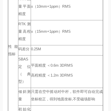
量平面
±（10mm+1ppm）RMS
精度
RTK测
量高程
±（15mm+1ppm）RMS
精度
性能
码差分
0.25M
指标
SBAS
平面精度 ＜0.6m 3DRMS
定位
（典
高程精度 ＜1.2m 3DRMS
型）
倾斜测
只需在空中摇动对中杆，软件即可自动完成
量
坐标校正，得到地面坐标,不受磁场影响
初始化