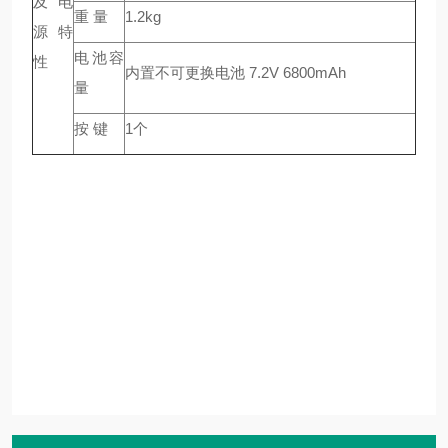
及电
重 量
1.2kg
源特
电池容
性
内置不可更换电池 7.2V 6800mAh
量
按 键
1个