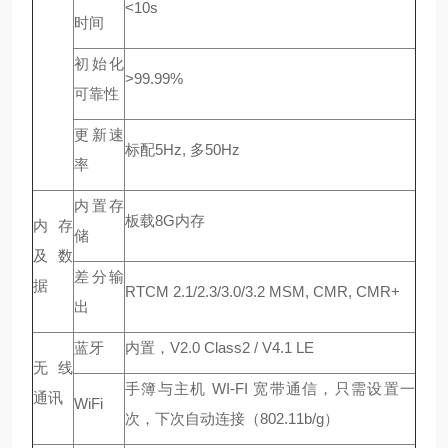
<10s
时间
初始化
>99.99%
可靠性
更新速
标配5Hz, 多50Hz
率
内置存
板载8G内存
内存
储
及数
差分输
据
RTCM 2.1/2.3/3.0/3.2 MSM, CMR, CMR+
出
蓝牙
内置，V2.0 Class2 / V4.1 LE
无线
手簿与主机 WI-FI 宽带通信，只需设置一
通讯
WiFi
次，下次自动连接（802.11b/g）