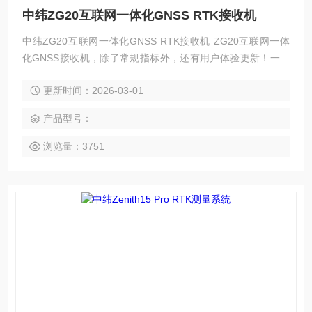
中纬ZG20互联网一体化GNSS RTK接收机
中纬ZG20互联网一体化GNSS RTK接收机 ZG20互联网一体
化GNSS接收机，除了常规指标外，还有用户体验更新！一键
申请远程支持，随时随地，不等待！远程专家同屏显示，实时
更新时间：2026-03-01
操作指导，沟通高效，准确，时效性高互联网一键数据分享测
量完工后，如何快速提交成果？中纬G20互联网一键数据分
产品型号：
享，杜绝数据多次转存，测完直接回家，轻松！一键数据分
享，实现数据秒传！
浏览量：3751