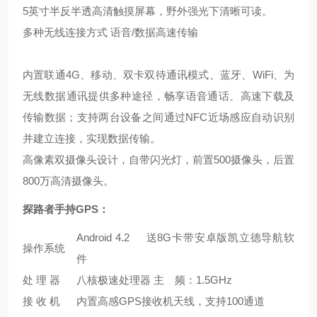
5英寸半反半透高清触摸屏幕，野外强光下清晰可读。
多种无线连接方式 语音/数据高速传输
内置联通4G、移动、双卡双待通讯模式、蓝牙、WiFi、为
无线数据通讯提供多种途径，畅享语音通话、高速下载及
传输数据；支持两台设备之间通过NFC近场感应自动识别
并建立连接，实现数据传输。
高像素双摄像头设计，自带闪光灯，前置500摄像头，后置
800万高清摄像头。
探路者手持GPS
：
Android 4.2 送8G卡带安卓版凯立德导航软
操作系统
件
处 理 器
八核极速处理器 主 频：1.5GHz
接 收 机
内置高感GPS接收机天线，支持100通道