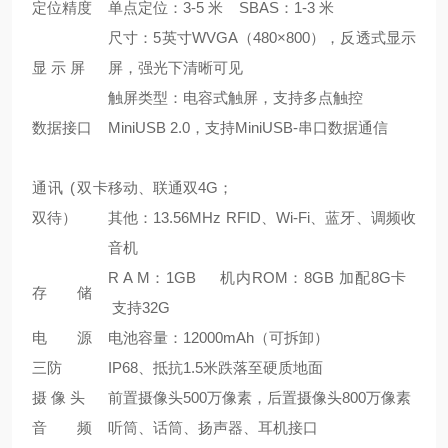
定位精度
单点定位：3-5 米 SBAS：1-3 米
尺寸：5英寸WVGA（480×800），反透式显示
显 示 屏
屏，强光下清晰可见
触屏类型：电容式触屏，支持多点触控
数据接口
MiniUSB 2.0，支持MiniUSB-串口数据通信
通讯 (双卡
移动、联通双4G；
双待）
其他：13.56MHz RFID、Wi-Fi、蓝牙、调频收
音机
R A M：1GB 机内ROM：8GB 加配8G卡
存 储
支持32G
电 源
电池容量：12000mAh（可拆卸）
三防
IP68、抵抗1.5米跌落至硬质地面
摄 像 头
前置摄像头500万像素，后置摄像头800万像素
音 频
听筒、话筒、扬声器、耳机接口