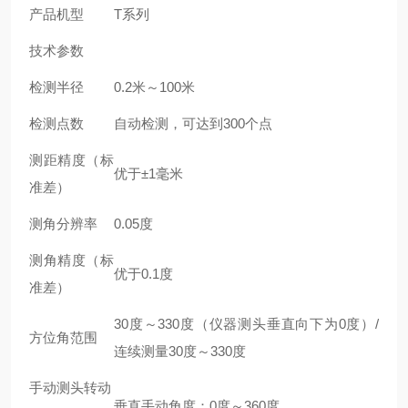
产品机型
T
系列
技术参数
检测半径
0.2
米
～100米
检测点数
自动检测，可达到
300
个点
测距精度（标
优于±1毫米
准差）
测角分辨率
0.05
度
测角精度（标
优于
0.1
度
准差）
30
度
～330度（仪器测头垂直向下为0度）/
方位角范围
连续测量30
度
～330度
手动测头转动
垂直手动角度：
0
度
～360度