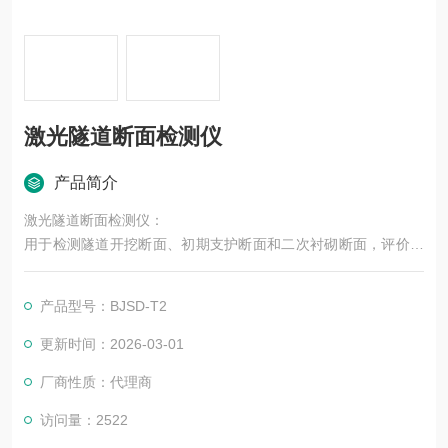
激光隧道断面检测仪
产品简介
激光隧道断面检测仪：
用于检测隧道开挖断面、初期支护断面和二次衬砌断面，评价隧
道开挖质量和判断支护（衬砌）断面是否侵入限界，开挖过程中
的炮眼指示、围堰变形收敛测量及土石方量计算，指导施工作
产品型号：BJSD-T2
业、辅助竣工验收、控制开挖质量。
更新时间：2026-03-01
厂商性质：代理商
访问量：2522