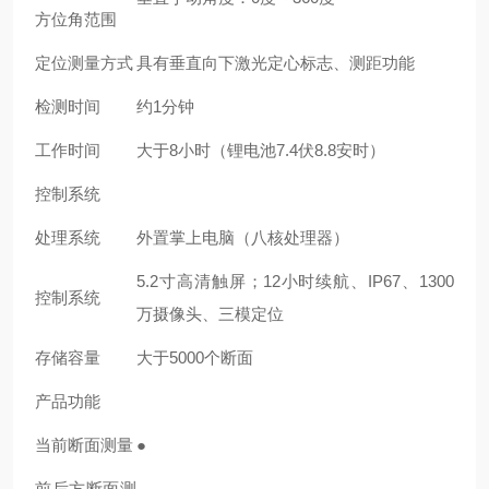
方位角范围
定位测量方式
具有垂直向下激光定心标志、测距功能
检测时间
约
1
分钟
工作时间
大于
8
小时（锂电池
7.4
伏
8.8
安时）
控制系统
处理系统
外置掌上电脑（八核处理器）
5.2
寸高清触屏；
12
小时续航、
IP67
、
1300
控制系统
万摄像头、三模定位
存储容量
大于
5000
个断面
产品功能
当前断面测量
●
前后方断面测