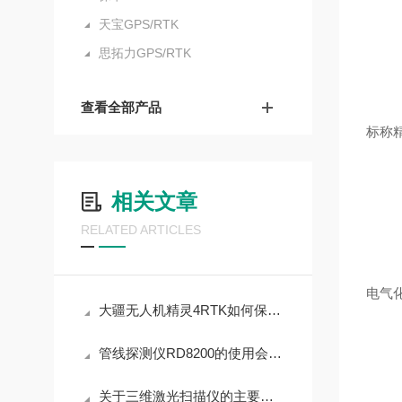
天宝GPS/RTK
思拓力GPS/RTK
查看全部产品
标称
相关文章
RELATED ARTICLES
电气
大疆无人机精灵4RTK如何保证安全飞行呢？
管线探测仪RD8200的使用会遇到怎样的问题？
关于三维激光扫描仪的主要功能，详细如下！