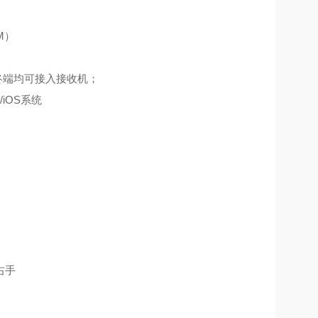
M）
智能终端均可接入接收机；
d/iOS系统
右手