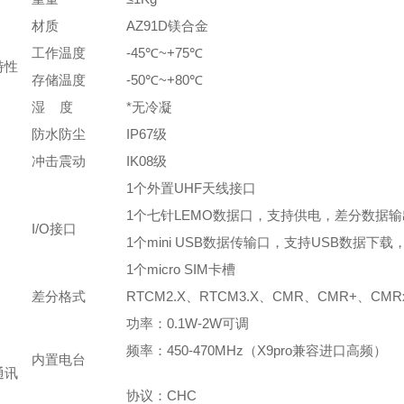
材质
AZ91D镁合金
工作温度
-45℃~+75℃
特性
存储温度
-50℃~+80℃
湿 度
*无冷凝
防水防尘
IP67级
冲击震动
IK08级
1个外置UHF天线接口
1个七针LEMO数据口，支持供电，差分数据输
I/O接口
1个mini USB数据传输口，支持USB数据下
1个micro SIM卡槽
差分格式
RTCM2.X、RTCM3.X、CMR、CMR+、CMR
功率：0.1W-2W可调
频率：450-470MHz（X9pro兼容进口高频）
内置电台
通讯
协议：CHC