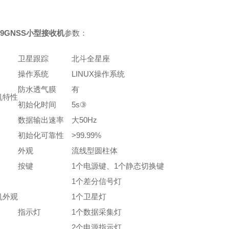
9GNSS小型接收机
参数：
卫星跟踪
北斗全星座
操作系统
LINUX操作系统
防水透气膜
有
机特性
初始化时间
5s③
数据输出速率
大50Hz
初始化可靠性
>99.99%
外观
流线型圆柱体
按键
1个电源键、1个静态切换键
1个差分信号灯
机外观
1个卫星灯
指示灯
1个数据采集灯
2个电源指示灯