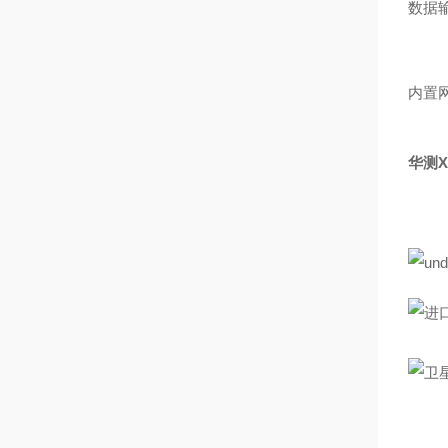
数据
内置
华测X