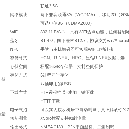
联通3.5G
网络模块
向下兼容联通3G（WCDMA），移动2G（GS
可选电信3G（CDMA2000）
WiFi
802.11 B/G/N，具有WiFi热点功能，任何
蓝牙
BT 4.0，向下兼容BT2.x，协议支持win/Androi
NFC
手簿与主机触碰即可实现WiFi自动连接
存储格式
HCN、RINEX、HRC、压缩RINEX数据可选
存储空间
标配16GB存储器，支持空间保护
存储方式
6进程同时存储
存储
即插即用的USB
下载方式
FTP远程推送+本地一键下载
HTTP下载
电子气泡
可以实现接收机居中自动测量，真正解放你的
测量
倾斜测量
X9pro标配支持倾斜测量
输出格式
NMEA 0183、PJK平面坐标、二进制码