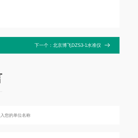
下一个：
北京博飞DZS3-1水准仪
言