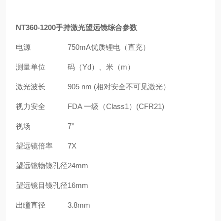
NT360-1200手持激光望远镜
综合参数
电源
750mA优质锂电（直充）
测量单位
码（Yd）、米（m）
激光波长
905 nm (相对安全不可见激光）
视力安全
FDA 一级（Class1）(CFR21)
视场
7°
望远镜倍率
7X
望远镜物镜孔径
24mm
望远镜目镜孔径
16mm
出瞳直径
3.8mm