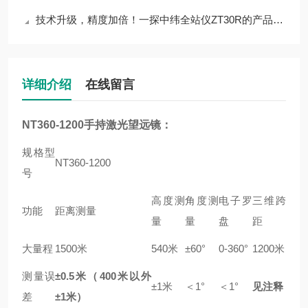
技术升级，精度加倍！一探中纬全站仪ZT30R的产品特性
详细介绍
在线留言
NT360-1200手持激光望远镜
：
规格型
NT360-1200
号
高度测
角度测
电子罗
三维跨
功能
距离测量
量
量
盘
距
大量程
1500米
540米
±60°
0-360°
1200米
测量误
±0.5米（400米以外
±1米
＜1°
＜1°
见注释
差
±1米）