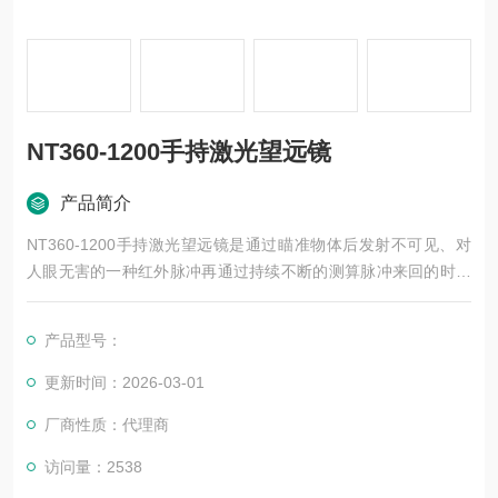
NT360-1200手持激光望远镜
产品简介
NT360-1200手持激光望远镜是通过瞄准物体后发射不可见、对
人眼无害的一种红外脉冲再通过持续不断的测算脉冲来回的时间
从而计算出目标的准确距离。激光测量距离主要取决与目标物体
的反射程度，一般交通标示牌效果好。因为目标的颜色、表面处
产品型号：
理程度、大小、目标的形状的将会直接影响物体的反射率从而影
响测距的距离。本产品除了采用的技术外*的是区别于其它产品。
更新时间：2026-03-01
厂商性质：代理商
访问量：2538