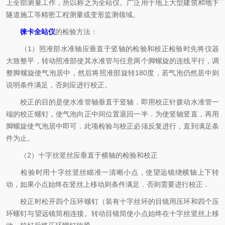
上全部测量工作，所以称之为全站仪。广泛用于地上大型建筑和地下
隧道施工等精密工程测量或变形监测领域。
徕卡全站仪
的检验方法：
（1）照准部水准轴应垂直于竖轴的检验和校正检验时先将仪器
大致整平，转动照准部使其水准管与任意两个脚螺旋的连线平行，调
整脚螺旋使气泡居中，然后将照准部旋转180度，若气泡仍然居中则
说明条件满足，否则应进行校正。
校正的目的是使水准管轴垂直于竖轴．即用校正针拨动水准管一
端的校正螺钉，使气泡向正中间位置退回一半．为使竖轴竖直，再用
脚螺旋使气泡居中即可．此项检验与校正必须反复进行，直到满足条
件为止。
（2）十字丝竖丝应垂直于横轴的检验和校正
检验时用十字丝竖丝瞄准一清晰小点，使望远镜绕横轴上下转
动，如果小点始终在竖丝上移动则条件满足．否则需要进行校正．
校正时松开四个压环螺钉（装有十字丝环的目镜用压环和四个压
环螺钉与望远镜筒相连接。转动目镜筒使小点始终在十字丝竖丝上移