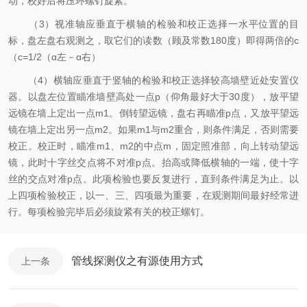
动，校好后将压环螺钉旋紧。
（3）视准轴应垂直于横轴的检验和校正选择一水平位置的目
标，盘左盘右观测之，取它们的读数（顾及常数180度）即得两倍的c
（c=1/2（ɑ左－ɑ右）
（4）横轴应垂直于竖轴的检验和校正选择较高墙壁近处安置仪
器。以盘左位置瞄准墙壁高处一点p（仰角最好大于30度），放平望
远镜在墙上定出一点m1。倒转望远镜，盘右再瞄准p点，又放平望远
镜在墙上定出另一点m2。如果m1与m2重合，则条件满足，否则需要
校正。校正时，瞄准m1、m2的中点m，固定照准部，向上转动望远
镜，此时十字丝交点将不对准p点。抬高或降低横轴的一端，使十字
丝的交点对准p点。此项检验也要反复进行，直到条件满足为止。以
上四项检验校正，以一、三、四项最为重要，在观测期间最好经常进
行。每项检验完毕后必须旋紧有关的校正螺钉。
管线探测仪之有源使用方式
上一条