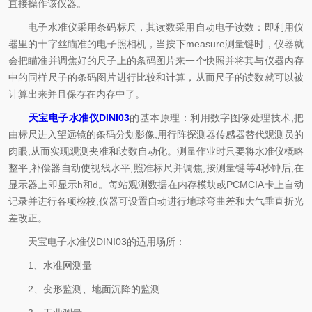
直接操作该仪器。
电子水准仪采用条码标尺，其读数采用自动电子读数：即利用仪
器里的十字丝瞄准的电子照相机，当按下measure测量键时，仪器就
会把瞄准并调焦好的尺子上的条码图片来一个快照并将其与仪器内存
中的同样尺子的条码图片进行比较和计算，从而尺子的读数就可以被
计算出来并且保存在内存中了。
天宝电子水准仪DINI03
的基本原理：利用数字图像处理技术,把
由标尺进入望远镜的条码分划影像,用行阵探测器传感器替代观测员的
肉眼,从而实现观测夹准和读数自动化。测量作业时只要将水准仪概略
整平,补偿器自动使视线水平,照准标尺并调焦,按测量键等4秒钟后,在
显示器上即显示h和d。每站观测数据在内存模块或PCMCIA卡上自动
记录并进行各项检校,仪器可设置自动进行地球弯曲差和大气垂直折光
差改正。
天宝电子水准仪DINI03的适用场所：
1、水准网测量
2、变形监测、地面沉降的监测