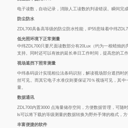
电子读数，自动记录，消除人工读数的判读错误。瞬间完
防尘防水
ZDL700
具备高等级的防尘防水性能，
IP55
意味着中纬
ZDL7
低光照环境下正常测量
中纬
ZDL700
只要尺面读数部分有
20Lux
（约为一根蜡烛的
支持。同时还可以有效的延长单日工作时间，提高您的工
视场遮挡下照常测量
中纬条码设计实现相位法条码识别，解读视场部分遮挡时
丝可见。而其它电子水准仪则要保证
70
％视场可见，其中
量。
数据通讯
ZDL700
内置
3000
点海量储存空间，方便数据管理，可随
ls
可以将下载的等级测量的数据转换为野外手簿的格式，方
丰富便捷的软件