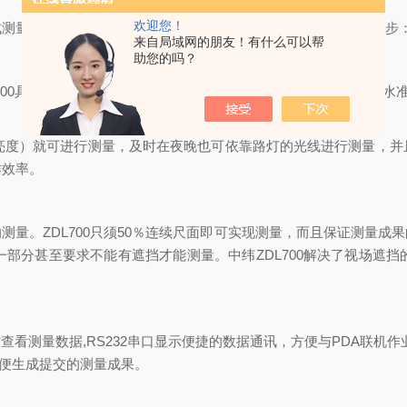
欢迎您！
成测量，单次测量
3
秒以内完成，提高
50
％的外业测量效率。只需
3
步
来自局域网的朋友！有什么可以帮
助您的吗？
00
具有防护全方向低压喷水和防止小颗粒粉尘侵入的能力。数字水
亮度）就可进行测量，及时在夜晚也可依靠路灯的光线进行测量，并
作效率。
的测量。
ZDL700
只须
50
％连续尺面即可实现测量，而且保证测量成果
一部分甚至要求不能有遮挡才能测量。中纬
ZDL700
解决了视场遮挡
时查看测量数据
,
RS232
串口显示便捷的数据通讯，方便与
PDA
联机作
便生成提交的测量成果。