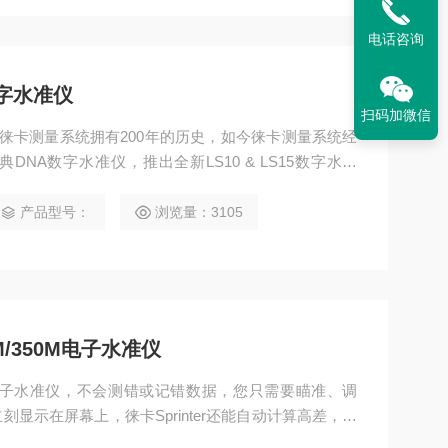
电话咨询
5数字水准仪
扫码加微信
字水准仪 徕卡测量系统拥有200年的历史，如今徕卡测量系统经
NA数字水准仪，推出全新LS10 & LS15数字水准
瑞士光学、机械、电子系统确保使用标准铟瓦尺即可达
自动对焦系统不仅仅是让您瞄准的快，将编码匹配达到理
产品型号：
浏览量：3105
成果的精度。
50M/350M电子水准仪
0M/350M电子水准仪，不会测错或记错数据，您只需要瞄准、调
显示在屏幕上，徕卡Sprinter还能自动计算高差，支
序支持国家二等、三等、四等多种水准线路测量方式。