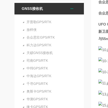
合众思
GNSS接收机
合众思
开普勒GPS/RTK
UFO
放样侠
新卫
合众思壮GPS/RTK
与5
科力达GPS/RTK
天硕GNSS接收机
司南GPS/RTK
中纬GPS/RTK
中海达GPS/RTK
千寻GPS/RTK
奥斯卡GPS/RTK
华测GPS/RTK
徕卡GPS/RTK