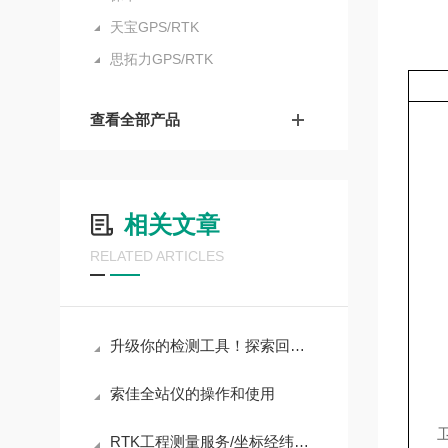
天宝GPS/RTK
思拓力GPS/RTK
查看全部产品
相关文章
RELATED ARTICLES
升级你的检测工具！探索回弹仪ZC3-A的优势
索佳全站仪的操作和使用
RTK工程测量服务/坐标经纬度工程测量服务哪家靠谱？行业实测优质企业全解析