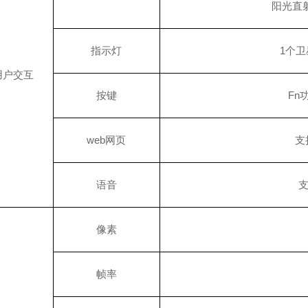
阳光直
指示灯
1个卫
用户交互
按键
Fn
web网页
支
语音
像素
帧率