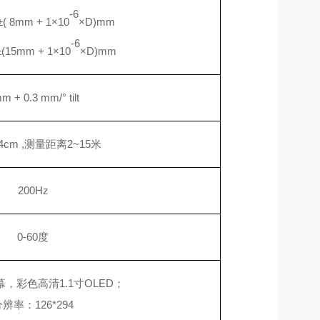
-6
±( 8mm + 1×10
×D)mm
-6
±(15mm + 1×10
×D)mm
m + 0.3 mm/° tilt
~4cm ,测量距离2~15米
200Hz
0-60度
幕，彩色高清
1.1寸OLED；
分辨率：
126*294