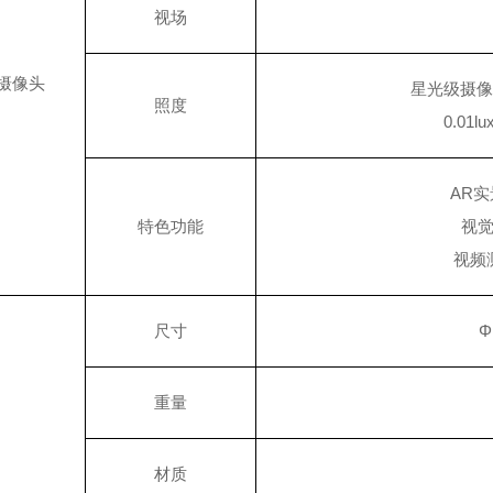
视场
摄像头
星光级摄
照度
0.0
AR
特色功能
视
视频
尺寸
Φ
重量
材质