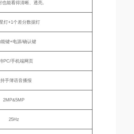
射也能看得清晰、透亮
,
星灯+1个差分数据灯
功能键+电源/确认键
持
PC/手机端网页
支持手簿语音播报
2MP&5MP
25Hz