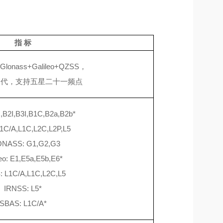
指
标
lonass+Galileo+QZSS，
三代，支持五星二十一频点
,B2I,B3I,B1C,B2a,B2b*
1C/A,L1C,L2C,L2P,L5
NASS: G1,G2,G3
leo: E1,E5a,E5b,E6*
 L1C/A,L1C,L2C,L5
IRNSS: L5*
SBAS: L1C/A*