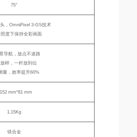
75°
像头，
OmniPixel 3-GS技术
1lux照度下保持全彩画面
实景导航，放点不迷路
觉放样，一杆放到位
测量，效率提升
60%
152 mm*81 mm
1.15Kg
镁合金