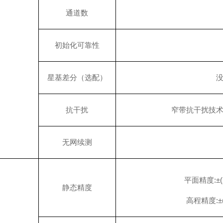
通道数
初始化可靠性
星基差分（选配）
抗干扰
窄带抗干扰技
无网续测
平面精度
:±
静态精度
高程精度
: