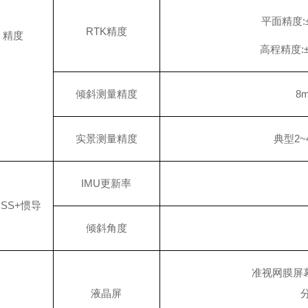
平面精度
:
RTK精度
精度
高程精度
:
倾斜测量精度
8m
实景测量精度
典型
2
IMU更新率
NSS+惯导
倾斜角度
准视网膜屏
液晶屏