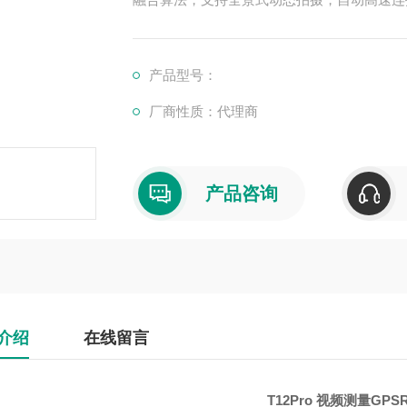
坐标，所见即所测，小白也能快速上手。全面
精度可靠，点到即测。AR大箭头实景导航+
能放到位，再也不用来回挪杆了。
产品型号：
厂商性质：代理商
产品咨询
介绍
在线留言
T12Pro 视频测量GPS