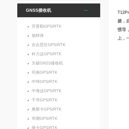
GNSS接收机
T1
摄，
开普勒GPS/RTK
惯导
放样侠
上，
合众思壮GPS/RTK
科力达GPS/RTK
天硕GNSS接收机
司南GPS/RTK
中纬GPS/RTK
中海达GPS/RTK
千寻GPS/RTK
奥斯卡GPS/RTK
华测GPS/RTK
徕卡GPS/RTK