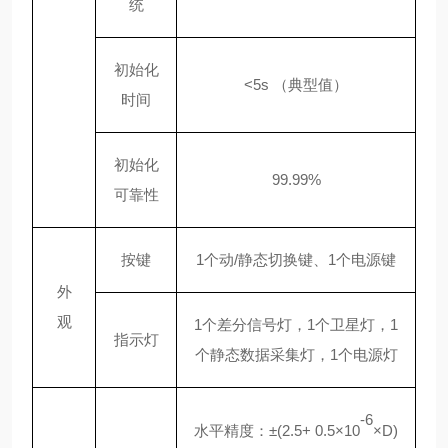
统
初始化
<5s （典型值）
时间
初始化
99.99%
可靠性
按键
1个动/静态切换键、1个电源键
外
观
1个差分信号灯，1个卫星灯，1
指示灯
个静态数据采集灯，1个电源灯
-6
水平精度：
±(2.5+ 0.5×10
×D)