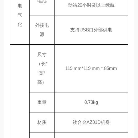
电池
动站20小时及以上续航
电
气
化
外接电
支持
USB口外部供电
源
尺寸
（长
*
119 mm*119 mm * 85mm
宽*
高）
重量
0.73kg
材质
镁合金
AZ91D机身