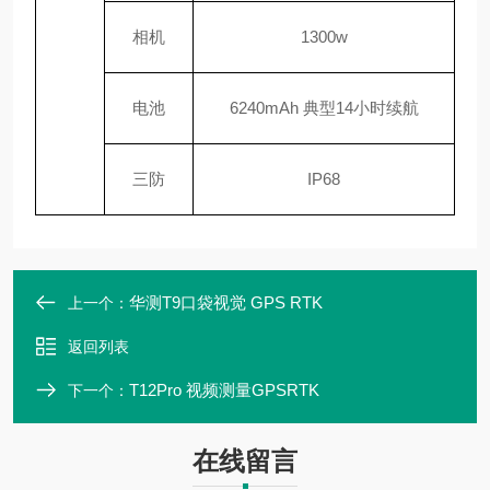
相机
1300w
电池
6240mAh 典型14小时续航
三防
IP68
华测T9口袋视觉 GPS RTK
上一个：
返回列表
T12Pro 视频测量GPSRTK
下一个：
在线留言