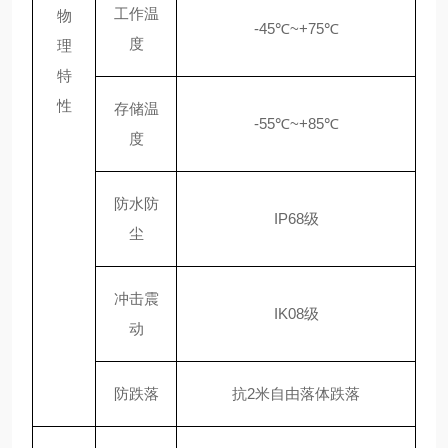
工作温
物
-45℃~+75℃
度
理
特
性
存储温
-55℃~+85℃
度
防水防
IP68级
尘
冲击震
IK08级
动
防跌落
抗
2米自由落体跌落