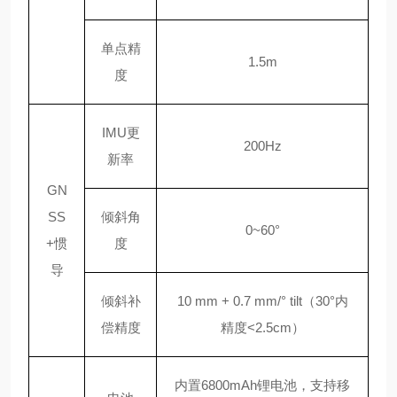
单点精
1.5m
度
IMU更
200Hz
新率
GN
SS
倾斜角
0~60°
+惯
度
导
倾斜补
10 mm + 0.7 mm/° tilt（30°内
偿精度
精度<2.5cm）
内置
6800mAh锂电池，支持移