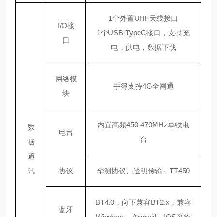
1个外置UHF天线接口
I/O接
1个USB-TypeC接口，支持充
口
电，供电，数据下载
网络模
手簿支持
4G全网通
块
内置高频
450-470MHz单收电
数
电台
台
据
通
讯
协议
华测协议、透明传输、
TT450
BT4.0，向下兼容BT2.x，兼容
蓝牙
Windows、Android、IOS系统