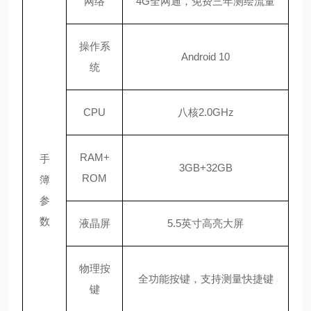
网络
4G全网通，免费三年测绘流量
操作系
Android 10
统
CPU
八核
2.0GHz
RAM+
手
3GB+32GB
ROM
簿
参
数
液晶屏
5.5英寸高亮大屏
物理按
全功能按键，支持测量快捷键
键