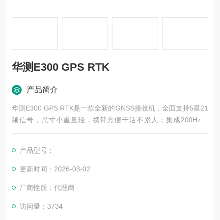
华测E300 GPS RTK
产品简介
华测E300 GPS RTK是一款全新的GNSS接收机，全面支持5星21
频信号，尺寸小重量轻，携带方便干活不累人；集成200Hz惯
导，融合急速初始化算法，初始化完成后不退出，手拿肩扛横放
都可用，点到即测，精度可靠；华测数据链双收通讯技术，超级
产品型号：
双收，不需要设置，支持电台网络同时差分，一键启动；手簿自
带3年免费测绘流量，让用户网络模式使用的更加舒心。
更新时间：2026-03-02
厂商性质：代理商
访问量：3734