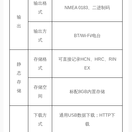
输出格
NMEA 0183、二进制码
式
输
出
输出方
BT/Wi-Fi/电台
式
存储格
可直接记录
HCN、HRC、RIN
静
式
EX
态
存
存储空
储
标配
8GB内置存储
间
下载方
通用
USB数据下载；HTTP下
式
载