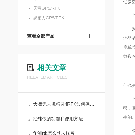
七参
天宝GPS/RTK
七参
思拓力GPS/RTK
对于
查看全部产品
地坐
度单
参数
相关文章
RELATED ARTICLES
什么
七参
大疆无人机精灵4RTK如何保证安全飞行呢？
移，
生的
经纬仪的功能和使用方法
值得
华测rtk怎么登录账号