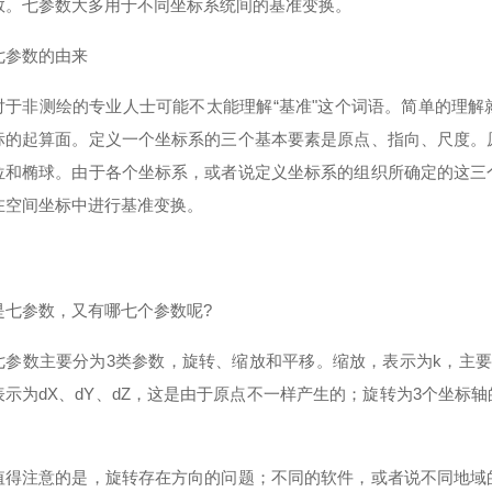
数。七参数大多用于不同坐标系统间的基准变换。
数的由来
非测绘的专业人士可能不太能理解
“基准"这个词语。简单的理
标的起算面。定义一个坐标系的三个基本要素是原点、指向、尺度。
位和椭球。由于各个坐标系，或者说定义坐标系的组织所确定的这三
在空间坐标中进行基准变换。
是七参数，又有哪七个参数呢
?
数主要分为
3
类参数，旋转、缩放和平移。缩放，表示为
k
，主要
表示为
dX
、
dY
、
dZ
，这是由于原点不一样产生的；旋转为
3
个坐标轴
。
注意的是，旋转存在方向的问题；不同的软件，或者说不同地域的