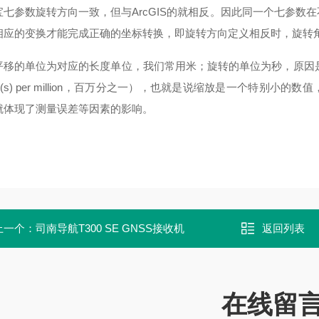
宝七参数旋转方向一致，但与
ArcGIS
的就相反。因此同一个七参数在
相应的变换才能完成正确的坐标转换，即旋转方向定义相反时，旋转
的单位为对应的长度单位，我们常用米；旋转的单位为秒，原因是
(s) per million
，百万分之一），也就是说缩放是一个特别小的数值
就体现了测量误差等因素的影响。
上一个：
司南导航T300 SE GNSS接收机
返回列表
在线留