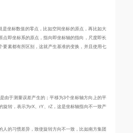
解就是坐标数值的零点，比如空间坐标的原点，再比如大
原点即坐标系的原点，指向即坐标轴的指向，尺度即长
个要素都有所区别，这就产生基准的变换，并且使用七
是由于测量误差产生的；平移为
3
个坐标轴方向上的平
的旋转，表示为
rX
、
rY
、
rZ
，这是坐标轴指向不一致产
人的习惯差异，致使旋转方向不一致，比如南方集团