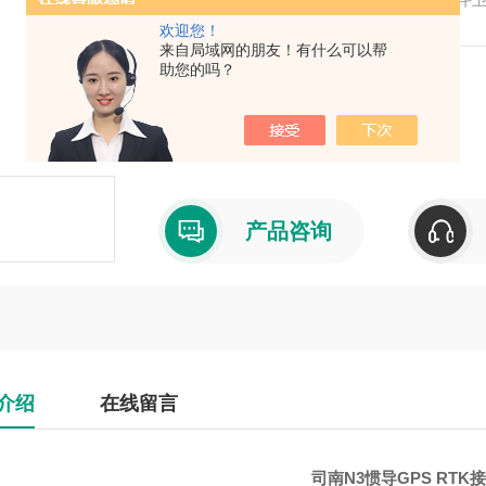
UANTUM—RTK算法，性能升级、效用更*
欢迎您！
来自局域网的朋友！有什么可以帮
放样、GNSS控制网布设、土地测量、地形
助您的吗？
产品型号：
厂商性质：代理商
产品咨询
介绍
在线留言
司南N3惯导GPS RTK