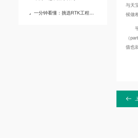
与天
一分钟看懂：挑选RTK工程测量服务/坐标经纬度工程测量服务公司核心评测标准
候做
平移
（
part
值也