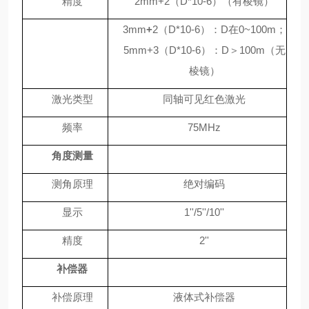
精度
2mm+2
（
D*10
-6
）（有棱镜）
3mm
+
2
（
D*10
-6
）：
D
在
0~100m
；
5mm+3
（
D*10
-6
）：
D
＞
100m
（无
棱镜）
激光类型
同轴可见红色激光
频率
75MHz
角度测量
测角原理
绝对编码
显示
1''/5''/10''
精度
2''
补偿器
补偿原理
液体式补偿器