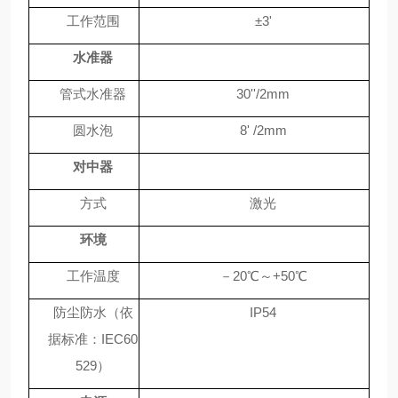
工作范围
±
3'
水准器
管式水准器
30''/2mm
圆水泡
8' /2mm
对中器
方式
激光
环境
工作温度
－
20
℃
～
+50
℃
防尘防水（依
IP54
据标准：
IEC60
529
）