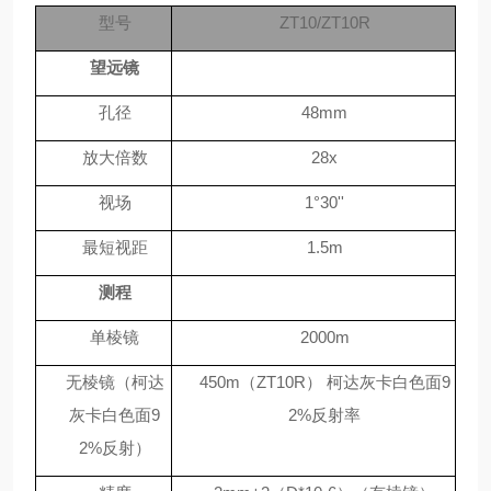
型号
ZT10/ZT10R
望远镜
孔径
48mm
放大倍数
28x
视场
1°30''
最短视距
1.5m
测程
单棱镜
2000m
无棱镜（
柯达
450m
（
ZT10R
） 柯达灰卡白色面
9
灰卡白色面
9
2%
反射率
2%
反射
）