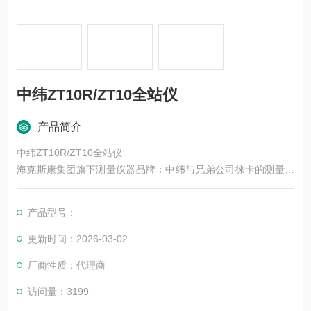
中纬ZT10R/ZT10全站仪
产品简介
中纬ZT10R/ZT10全站仪
海克斯康集团旗下测量仪器品牌：中纬与兄弟公司徕卡的测量技
术互通，在2017年第四季度推出全新的ZT10R/ZT10全站仪。 此
款全站仪仰仗其全新的软硬件配置、徕卡专业的技术背景，以国
产品型号：
产化的较高性价比在一众国产全站仪中凸显优势！
更新时间：2026-03-02
厂商性质：代理商
访问量：3199