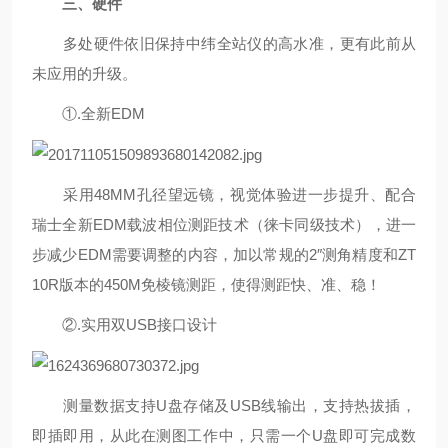
三、硬件
多处硬件依旧保持中纬全站仪的高水准，更有此前从
未应用的升级。
①.
全新
EDM
采用
48MM
孔径望远镜，视觉体验进一步提升、配合
瑞士全新
EDM
载波相位测距技术（徕卡同级技术），进一
步减少
EDM
需要调整的内容，加以常规的
2″
测角精度和
ZT
10R
版本的
450M
免棱镜测距，使得测距快、准、稳！
②.
实用双
USB
接口设计
测量数据支持
U
盘存储及
USB
线输出，支持热拔插，
即插即用，从此在测图工作中，只需一个
U
盘即可完成数