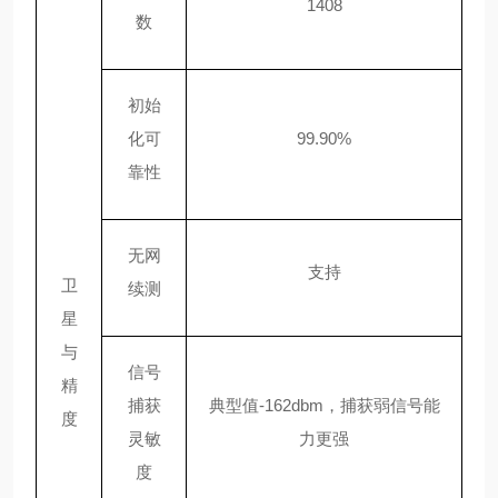
1408
数
初始
化可
99.90%
靠性
无网
支持
卫
续测
星
与
信号
精
捕获
典型值
-162dbm，捕获弱信号能
度
灵敏
力更强
度