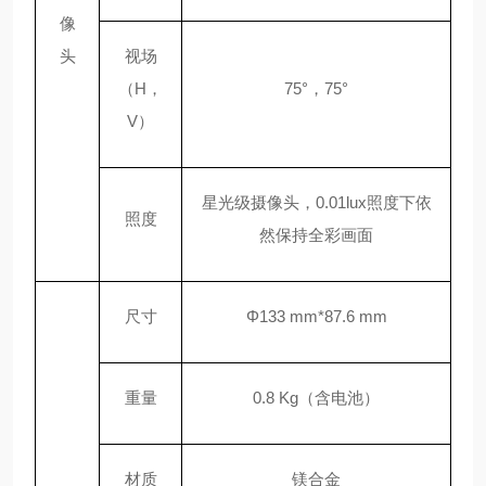
像
头
视场
（
H，
75°，75°
V）
星光级摄像头，
0.01lux照度下依
照度
然保持全彩画面
尺寸
Φ133 mm*87.6 mm
重量
0.8 Kg（含电池）
材质
镁合金