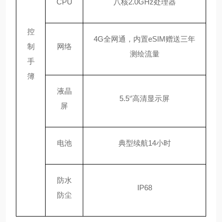
CPU
八核
2.0GHz处理器
控
4G全网通，内置eSIM赠送三年
制
网络
测绘流量
手
簿
液晶
5.5‘’高清显示屏
屏
电池
典型续航
14小时
防水
IP68
防尘