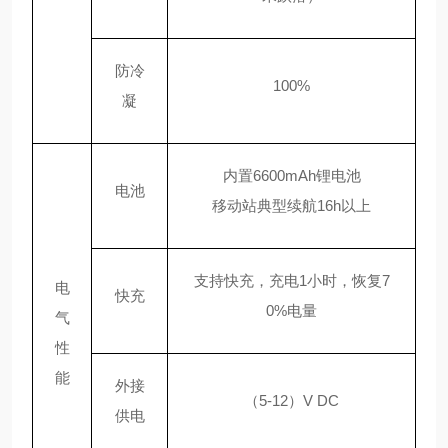
防冷
100%
凝
内置
6600mAh锂电池
电池
移动站典型续航
16h以上
支持快充，充电
1小时，恢复7
电
快充
0%电量
气
性
能
外接
（
5-12）V DC
供电