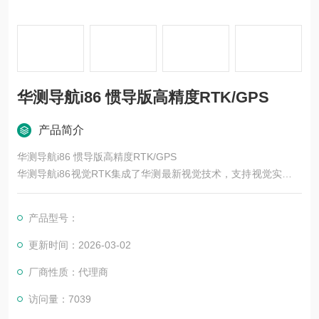
华测导航i86 惯导版高精度RTK/GPS
产品简介
华测导航i86 惯导版高精度RTK/GPS
华测导航i86视觉RTK集成了华测最新视觉技术，支持视觉实景放
样，放样点直接标在地面上，放点一杆到位，再也不用来回挪杆
了。配备了星光级摄像头，有星光就能看得清。卫导+惯导+视觉
产品型号：
融合算法，替代磁罗盘方案，不受磁干扰，指示方向准。1408通
道数，遮挡环境下固定效果提升15%。升级了华测5星21频解算
更新时间：2026-03-02
引擎，芯 片算力提升100%，更多卫星频点也能解算。
厂商性质：代理商
访问量：7039