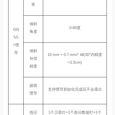
率
倾斜
0-60度
GN
角度
SS
+惯
倾斜
导
10 mm + 0.7 mm/° tilt(30°内精度
补偿
<2.5cm)
精度
超级
支持惯导初始化完成后不会退出
惯导
指示
1个卫星灯+1个差分数据灯+1个