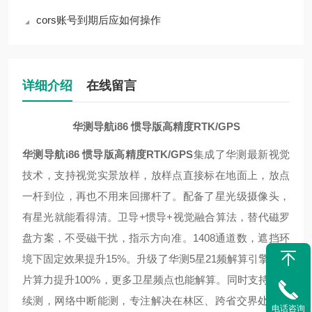
cors账号到期后应如何操作
详细介绍
在线留言
华测导航i86 惯导版高精度RTK/GPS
华测导航i86 惯导版高精度RTK/GPS
集成了华测最新视觉
技术，支持视觉实景放样，放样点直接标在地面上，放点
一杆到位，再也不用来回挪杆了。配备了星光级摄像头，
有星光就能看得清。卫导+惯导+视觉融合算法，替代磁罗
盘方案，不受磁干扰，指示方向准。1408通道数，遮挡环
境下固定效果提升15%。升级了华测5星21频解算引擎，芯
片算力提升100%，更多卫星频点也能解算。同时支持无网
续测，网络中断能测，专注解决在林区、跨省交界处等网
电话咨询