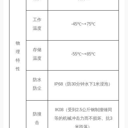
工作
-45℃~+75℃
温度
物
存储
理
-55℃~+85℃
温度
特
性
防水
IP68（防30分钟水下1米浸泡）
防尘
IK08（受到2.5公斤钢制撞锤同
防撞
等的机械冲击力而不损坏、抗3
击
米跌落）