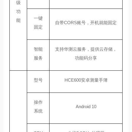
级
功
一键
能
自带
CORS账号，开机就能固定
固定
智能
支持华测云服务，提供云存储，
服务
功能码分享
型号
HCE600安卓测量手簿
操作
Android 10
系统