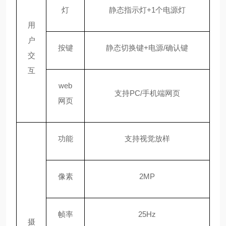
灯
静态指示灯+1个电源灯
用
户
按键
静态切换键
+电源/确认键
交
互
web
支持
PC/手机端网页
网页
功能
支持视觉放样
像素
2MP
帧率
25Hz
摄