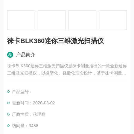
徕卡BLK360迷你三维激光扫描仪
产品简介
徕卡BLK360迷你三维激光扫描仪是徕卡测量推出的一款全新迷你
三维激光扫描仪，以微型化、轻量化理念设计，基于徕卡测量20
0年的制作工艺技术，集激光扫描技术、图像获取技术于一身，采
用黑色阳极氧化铝外壳，外形炫酷，机身小巧，操作简单，使用
产品型号：
方便，无需整平，无需标靶，一键操作，三分钟即可完成全景影
像的获取和三维激光点云的扫描。
更新时间：2026-03-02
厂商性质：代理商
访问量：3458