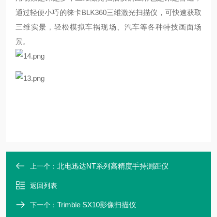
通过轻便小巧的徕卡
BLK360三维激光扫描仪，可快速获取
三维实景，轻松模拟车祸现场、汽车
等各种特技画面场
景。
北电迅达NT系列高精度手持测距仪
上一个：
返回列表
Trimble SX10影像扫描仪
下一个：