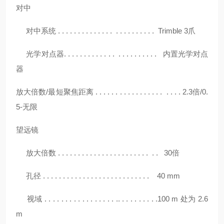
对中
对中系统 . . . . . . . . . . . . . . . . . . . . . . . . Trimble 3爪
光学对点器. . . . . . . . . . . . . . . . . . . . . . . 内置光学对点
器
放大倍数
/最短聚焦距离 . . . . . . . . . . . . . . . . . . . . . 2.3倍/0.
5-无限
望远镜
放大倍数 . . . . . . . . . . . . . . . . . . . . . . . . . 30倍
孔径 . . . . . . . . . . . . . . . . . . . . . . . . . . . 40 mm
视域 . . . . . . . . . . . . . . . . . .. . . . . . . . . .100 m 处为 2.6
m