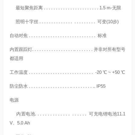
最短聚焦距离 . . . . . . . . . . . . . . . . . . . . . . . 1.5 m-无限
照明十字丝 . . . . . . . . . . . . . . . . . . . . . . . 可变(10步)
自动对焦
. . . . . . . . . . . . . . . . . . . . . . . . . . . . 标准
内置跟踪灯
. . . . . . . . . . . . . . . . . .. . . . . . . . 并非对所有型号
都适用
工作温度
. . . . . . . . . . . . . . . . . . . . . . . . . . . -20 ℃ ~ +50 ℃
防尘防水
. . . . . . . . . . . . . . . . . .. . . . . . . . . .. IP55
电源
内置电池. . . . . . . . . . . . . . . . . . . . 可充电锂电池11.1
V、5.0 Ah