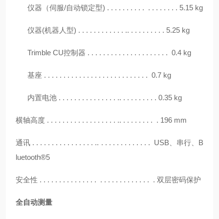
仪器（伺服/自动锁定型) . . . . . . . . . . . . . . . . . . 5.15 kg
仪器(机器人型) . . . . . . . . . . . . .. . . . . . . . . . 5.25 kg
Trimble CU控制器 . . . . . . . . . . . . . . . . . . . . . 0.4 kg
基座 . . . . . . . . . . . . . . . . . . . . . . . . . . . 0.7 kg
内置电池 . . . . . . . . . . . . . . . .. . . . . . . . . . 0.35 kg
横轴高度
. . . . . . . . . . . . . . . . . . .. . . . . . . . . . 196 mm
通讯
. . . . . . . . . . . . . . . . .. . . . . . . . . . . . . . USB、串行、B
luetooth®5
安全性
. . . . . . . . . . . . . . . . . . . . . . . . . . . . . 双层密码保护
全自动测量