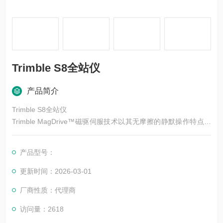
Trimble S8全站仪
产品简介
Trimble S8全站仪
Trimble MagDrive™磁驱伺服技术以其无摩擦的静默操作特点提
供了好的速度和精度。 借助Trimble SurePoint™精确定点技术，
可使因刮风、下沉等因素引起的仪器移动自动得到纠正，确保您
产品型号：
获得精准的测量数据。
更新时间：2026-03-01
厂商性质：代理商
访问量：2618