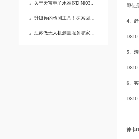
关于天宝电子水准仪DINI03的主要特点，你可清楚？
即使
升级你的检测工具！探索回弹仪ZC3-A的优势
4、
江苏做无人机测量服务哪家好？高质量服务商真实推荐-南京华威测绘
D81
5、
D81
6、
D81
徕卡D