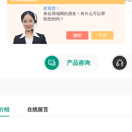
度、宽度、面积、直径、周长等。D810 tou
欢迎您！
来自局域网的朋友！有什么可以帮
助您的吗？
产品型号：
厂商性质：代理商
产品咨询
介绍
在线留言