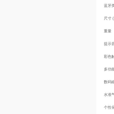
蓝牙
尺寸
重量
提示
彩色
多功
数码
水准
个性