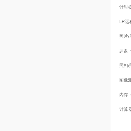
计时
LR
远
照片
/
罗盘
照相
/
图像
内存
计算