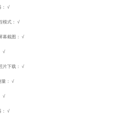
器：
√
程模式： √
屏幕截图： √
：
√
照片下载： √
测量：
√
：
√
器：
√