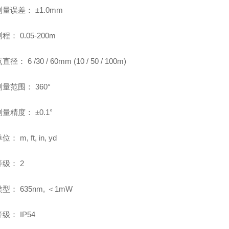
测量误差：
±
1.0mm
测程：
0.05-200m
点直径：
6 /30 / 60mm (10 / 50 / 100m)
测量范围：
360
°
测量精度：
±
0.1
°
单位：
m, ft, in, yd
等级：
2
类型：
635nm,
＜
1mW
等级：
IP54