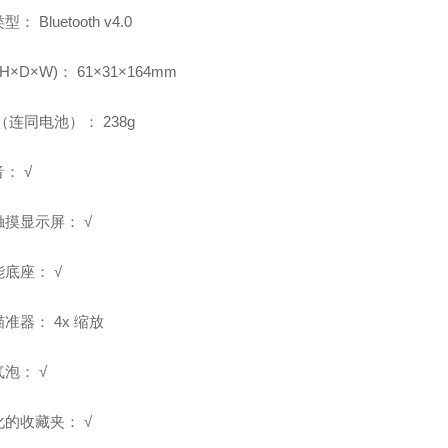
类型：
Bluetooth v4.0
(H
×
D
×
W)
：
61
×
31
×
164mm
（连同电池）：
238g
音：
√
触摸显示屏：
√
能底座：
√
瞄准器：
4x
缩放
气泡：
√
化的收藏夹：
√