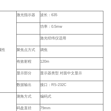
激光指示器
波长：635
功率：0.5mw
激光经纬仪适用
属性
聚焦点方式
调焦
有效射程
120m
显示部分
显示器类型 对面中文显示
数据输出
接口：RS-232C
测角方式
编码式
码盘直径
79mm