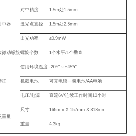
对中精度
1.5m处1.5mm
对中器
激光点直径
1.5m处2.5mm
出光功率
≤0.9mW
位微动螺旋
螺旋个数
1个水平/1个垂直
使用环境温度
-20℃～+45℃
特征
机载电池
可充电镍—氢电池/AA电池
电压/电源
直流6V/连续工作时间10小时
尺寸
165mm X 157mm X 318mm
及重量
重量
4.3kg