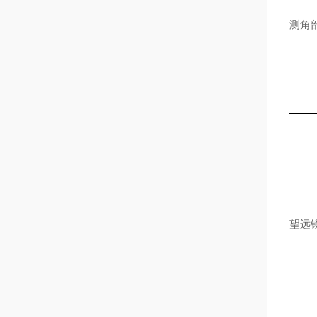
测角
望远