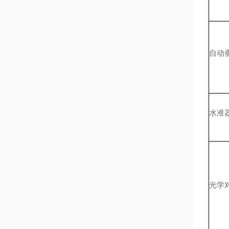
自动
水准
光学