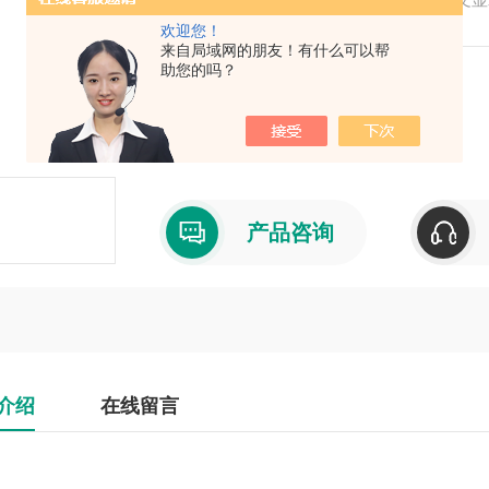
围：±4′。带激光对中器。降阻电路优化设计
欢迎您！
来自局域网的朋友！有什么可以帮
助您的吗？
产品型号：
厂商性质：代理商
产品咨询
介绍
在线留言