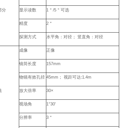
部分
显示读数
1＂/5＂可选
精度
2＂
探测方式
水平角：对径； 竖直角：对径
成像
正像
镜筒长度
157mm
物镜有效孔径
45mm； 视距可达:1.4m
镜
放大倍率
30×
视场角
1°30′
分辨率
3＂