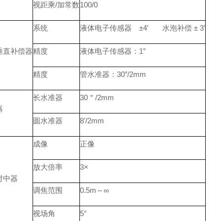
视距乘/加常数
100/0
系统
液体电子传感器 ±4′ 水泡补偿 ± 3′
垂直补偿器
精度
液体电子传感器：1″
精度
管水准器：30″/2mm
长水准器
30＂/2mm
器
圆水准器
8'/2mm
成像
正像
放大倍率
3×
对中器
调焦范围
0.5m～∞
视场角
5°