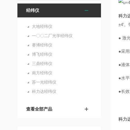
经纬仪
科力达
±4
大地经纬仪
一〇〇二厂光学经纬仪
● 
赛博经纬仪
●采
博飞经纬仪
三鼎经纬仪
●液
南方经纬仪
●水
苏一光经纬仪
●长
科力达经纬仪
查看全部产品
科力达