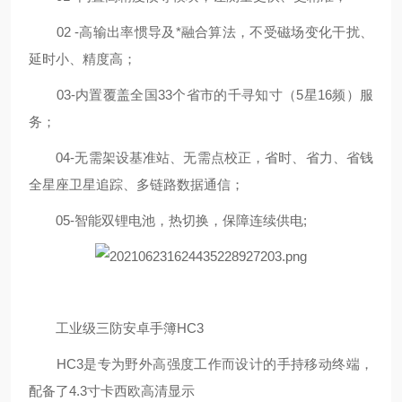
02 -
高输出率惯导及*融合算法，不受磁场变化干扰、
延时小、精度高；
03-
内置覆盖全国
33
个省市的千寻知寸（
5
星
16
频）服
务；
04-
无需架设基准站、无需点校正，省时、省力、省钱
全星座卫星追踪、多链路数据通信；
05-
智能双锂电池，热切换，保障连续供电
;
工业级三防安卓手簿
HC3
HC3
是专为野外高强度工作而设计的手持移动终端，
配备了
4.3
寸卡西欧高清显示