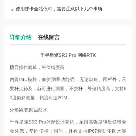
使用徕卡全站仪时，需要注意以下几个事项
详细介绍
在线留言
千寻星矩SR3 Pro 网络RTK
惯导操作简单，补偿精度高
内置
IMU
模块，倾斜测量功能强，无论墙角、围栏外，只
要杆尖触及，就可进行测量，不挑杆，补偿精度高，支持
6
0
度倾斜测量，精度
可达
2CM
。
外形简洁
,
防尘防水
千寻星矩
SR3 Pro
外形设计简约，采用高强度轻质镁铝合
金外壳，坚固便携；同时，具有支持
IP67
级防尘防水能