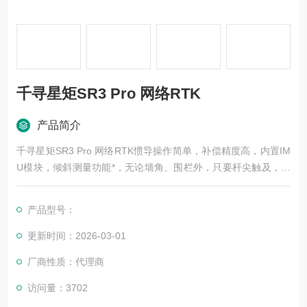
千寻星矩SR3 Pro 网络RTK
产品简介
千寻星矩SR3 Pro 网络RTK惯导操作简单，补偿精度高，内置IM
U模块，倾斜测量功能*，无论墙角、围栏外，只要杆尖触及，就
可进行测量，不挑杆，补偿精度高，支持60度倾斜测量，精度可
达2CM。标配FindCM服务,开机即固定千寻星矩SR3 Pro标配千
产品型号：
寻知寸（FindCM）5星16频服务，在卫星通道、抗遮挡性能、搜
星能力、惯导、续航、三防性能都有所提高。
更新时间：2026-03-01
厂商性质：代理商
访问量：3702