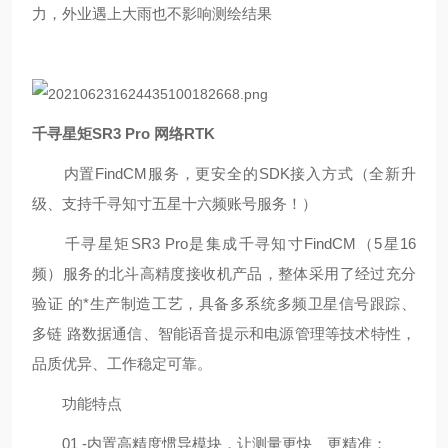
力，外业遇上大雨也不影响测绘结果
千寻星矩SR3 Pro 网络RTK
内置
FindCM
服务，更安全的
SDK
接入方式（全新升
级、支持千寻知寸五星十六频账号服务！）
千寻星矩
SR3 Pro
是集成千寻知寸
FindCM
（
5
星
16
频）服务的北斗高精度接收机产品，整体采用了经过充分
验证 的*生产制造工艺，具备多系统多频卫星信号跟踪、
多链 路数据通信、智能语音提示和电源管理等技术特性，
品质优异、工作稳定可靠。
功能特点
01 -
内置高精度惯导模块，让测量更快、更精准；