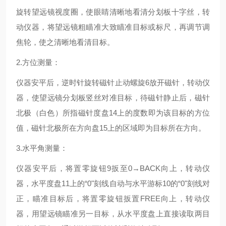
旋转望远镜视度圈，使眼睛清晰地看清分划板十字丝，转
动仪器，将望远镜粗瞄准大致瞄准目标或标尺，再调节调
焦轮，使之清晰地看清目标。
2.
方位测量：
仪器安平后，逆时针旋转磁针止动螺旋
6
放开磁针，转动仪
器，使望远镜分划板竖丝对准目标，待磁针静止后，磁针
北极（白色）所指磁针度盘
14
上的度数即为该目标的方位
值，磁针北极所在方向盘
15
上的区域即为目标所在方向。
3.
水平角测量：
仪器安平后，将置零旋钮
9
扳至
0
→
BACK
向上，转动仪
器，水平度盘
11
上的“
0
"刻线自动与水平游标
10
的“
0
"刻线对
正，瞄准目标后，将置零旋钮扳置
FREE
向上，转动仪
器，用望远镜瞄准另一目标，从水平度盘上直接读取两目