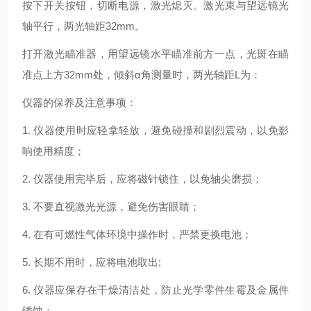
按下开关按钮，切断电源，激光熄灭。激光束与望远镜光
轴平行，两光轴距
32mm
。
打开激光瞄准器，用望远镜水平瞄准前方一点，光斑在瞄
准点上方
32mm
处，倾斜α角测量时，两光轴距
L
为：
仪器的保养及注意事项：
1.
仪器使用时应轻拿轻放，避免碰撞和剧烈震动，以免影
响使用精度；
2.
仪器使用完毕后，应将磁针锁住，以免轴尖磨损；
3.
不要直视激光光源，避免伤害眼睛；
4.
在有可燃性气体环境中操作时，严禁更换电池；
5.
长期不用时，应将电池取出
;
6.
仪器应保存在干燥清洁处，防止光学零件生霉及金属件
锈蚀；