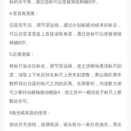
标的水平角，通过游标可以使被测值精确到
5
′。
4.
竖直角测量：
仪器安平后，调节望远镜，通过分划板横丝瞄准目标后，
可以在竖直度盘上直接读取角度，通过游标可以使被测值
精确到
5
′。
5.
距离测量：
将标尺放在目标处，调节望远镜，使之清晰地看清标尺刻
度，读取上下夹距丝在标尺上所夹刻度数，乘以视距乘常
数即得出仪器到标尺之间的距离。在测量时，为读数方便
可少量转动横轴微动螺旋
4
，使之其中一横丝处于标尺上整
数处亦可。
6
激光瞄准器的使用：
按动开关按钮，接通电源，镜头射出一束红色激光，再次