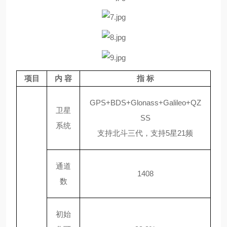
项目
内
容
指
标
GPS+BDS+Glonass+Galileo+QZ
卫星
SS
系统
支持北斗三代，支持
5星21频
通道
1408
数
初始