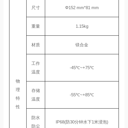
尺寸
Φ152 mm*81 mm
重量
1.15kg
材质
镁合金
工作
-45℃~+75℃
温度
物
理
存储
-55℃~+85℃
特
温度
性
防水
IP68(防30分钟水下1米浸泡)
防尘