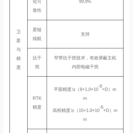
化可
99.9%
靠性
星链
卫
支持
续航
星
与
抗干
窄带抗干扰技术，有效屏蔽主机
精
扰
内部电磁干扰
度
-6
平面精度
∶±（8+1.0×10
×D）m
RTK
m
精度
-6
高程精度
∶±（15+1.0×10
×D）m
m