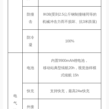
防撞
IK08(受到2.5公斤钢制撞锤同等的
击
机械冲击力而不损坏、抗3米跌落)
防冷
100%
凝
内置
9900mAh锂电池，
电池
移动站典型续航
20h，视觉放样模
式续航 15h
快充
支持快充，最高
24w快充
电
气
外接