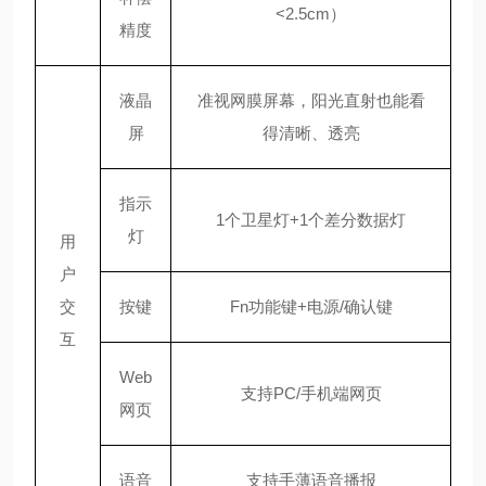
<2.5cm）
精度
液晶
准视网膜屏幕，阳光直射也能看
屏
得清晰、透亮
指示
1个卫星灯+1个差分数据灯
灯
用
户
交
按键
Fn功能键+电源/确认键
互
Web
支持
PC/手机端网页
网页
语音
支持手薄语音播报