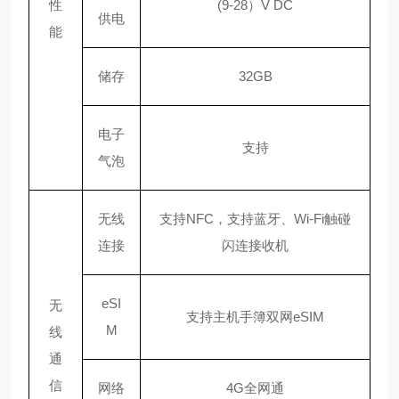
性
(9-28）V DC
供电
能
储存
32GB
电子
支持
气泡
无线
支持
NFC，支持蓝牙、Wi-Fi触碰
连接
闪连接收机
eSI
无
支持主机手簿双网
eSIM
M
线
通
信
网络
4G全网通