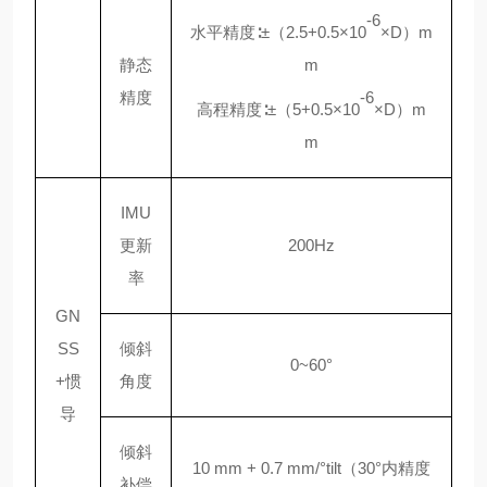
-6
水平精度
∶±（2.5+0.5×10
×D）m
静态
m
精度
-6
高程精度
∶±（5+0.5×10
×D）m
m
IMU
更新
200Hz
率
GN
SS
倾斜
0~60°
+惯
角度
导
倾斜
10 mm + 0.7 mm/°tilt（30°内精度
补偿