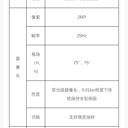
像素
2MP
帧率
25Hz
视场
摄
（
H,
75°，75°
像
V)
头
星光级摄像头，
0.01lux照度下依
照度
然保持全彩画面
功能
支持视觉放样