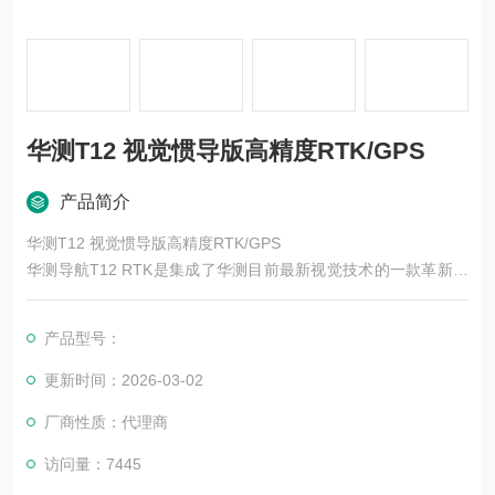
华测T12 视觉惯导版高精度RTK/GPS
产品简介
华测T12 视觉惯导版高精度RTK/GPS
华测导航T12 RTK是集成了华测目前最新视觉技术的一款革新型
视觉RTK产品。集成星光摄像头，有星光就能看得清。其无感初
始化惯导，可帮助用户实现开机能用惯导。实景三维沉浸式放
产品型号：
样，放样点直接标在地面上，一杆就能放到位，效率提升50%。
内置基带射频一体化SoC芯片，支持5星21频点，恶劣环境下固
更新时间：2026-03-02
定效果提升了15%。
厂商性质：代理商
访问量：7445