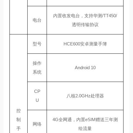
内置收发电台，支持华测
/TT450/
电台
透明传输协议
型号
HCE600安卓测量手簿
操作
Android 10
系统
CP
八核
2.0GHz处理器
U
控
制
4G全网通，内置eSIM赠送三年测
网络
手
绘流量