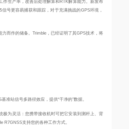
高外业工作生产率，改善后处理解算和RTK解算能力。新发布
L5信号更容易捕获和跟踪，对于充满挑战的GPS环境，
能力而作的储备。Trimble，已经证明了其GPS技术，将
7 GNSS基准站信号多路径效应
，
提供“干净的"数据。
R7 GNSS系统极为灵活：您携带接收机时可把它安装到测杆上、背
mble R7GNSS支持您的各种工作方式。