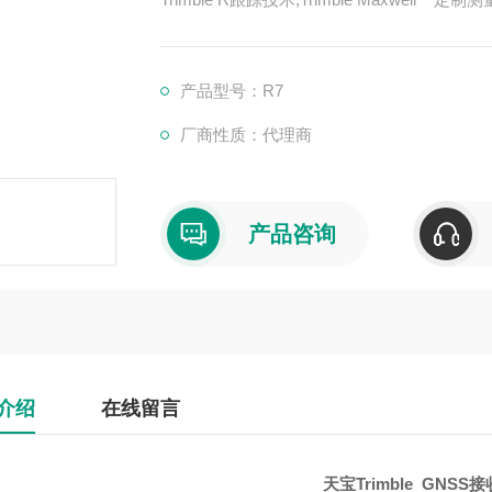
未经过滤与平滑的伪距观测数据，用于低噪声
载波相位观测噪声,1 Hz带宽内的精度 <1 mm 
跟踪技术
产品型号：R7
厂商性质：代理商
产品咨询
介绍
在线留言
天宝Trimble GNSS