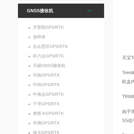
GNSS接收机
开普勒GPS/RTK
放样侠
合众思壮GPS/RTK
科力达GPS/RTK
天宝T
天硕GNSS接收机
Tri
司南GPS/RTK
机盒内
中纬GPS/RTK
中海达GPS/RTK
TRI
千寻GPS/RTK
由于
奥斯卡GPS/RTK
SS信
华测GPS/RTK
徕卡GPS/RTK