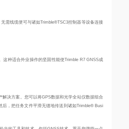
能，无需线缆便可与诸如Trimble®TSC3控制器等设备连接
适合外业操作的坚固性能使Trimble R7 GNSS成
Surveying™解决方案。您可以将GPS数据和光学全站仪数据组合
。然后，把任务文件平滑无缝地传送到诸如Trimble® Busi
便可将恰当的工具和技术，包括GNSS技术，置于您弹指一点