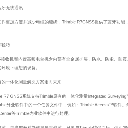
蓝牙无线通讯
工作更加方便并减少电缆的缠绕，
Trimble R7GNSS提供了蓝牙功
。
和轻巧
S接收机和内置高频电台机盒内部有全金属护层，防水、防尘、防震。这种
劣环境下理想的设备。
有的一体化测量解决方案走向未来
mble R7 GNSS系统支持Trimble原有的一体化测量Integrated 
imble外业软件中的一个任务文件中，例如：Trimble Access™软件
s Center等Trimble内业软件中进行处理。
何时，每当您面对新的测量挑战时，只要与
Trimble结伴而行，