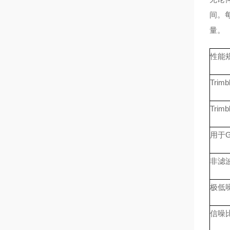
间。
量。
性能
Trim
Trim
用于
非滤
极低
信噪