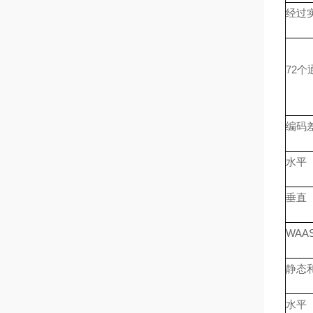
经过
72个
编码
水平
垂直
WA
静态
水平