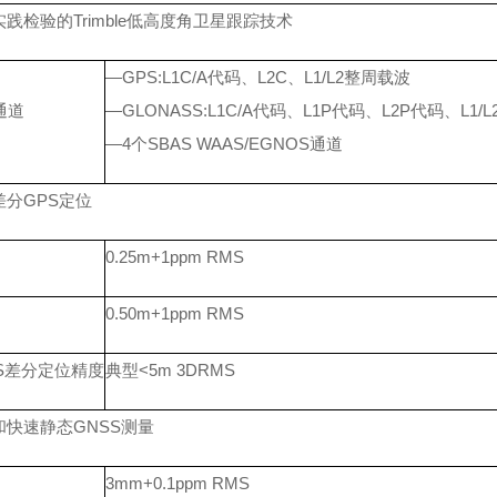
实践检验的
Trimble低高度角卫星跟踪技术
—GPS:L1C/A代码、L2C、L1/L2整周载波
通道
—GLONASS:L1C/A代码、L1P代码、L2P代码、L1/
—4个SBAS WAAS/EGNOS通道
差分
GPS定位
0.25m+1ppm RMS
0.50m+1ppm RMS
AS差分定位精度
典型
<5m 3DRMS
和快速静态
GNSS测量
3mm+0.1ppm RMS