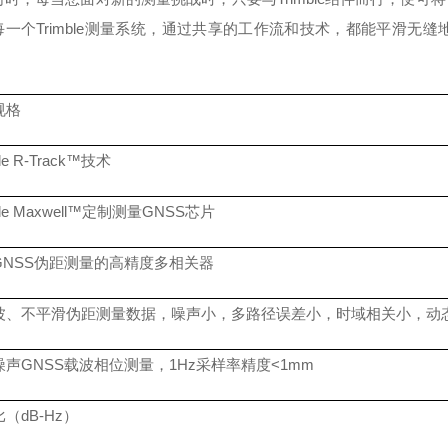
每一个Trimble测量系统，通过共享的工作流和技术，都能平滑无
规格
ble R-Track™技术
ble Maxwell™定制测量GNSS芯片
GNSS伪距测量的高精度多相关器
波、不平滑伪距测量数据，噪声小，多路径误差小，时域相关小，动
噪声
GNSS载波相位测量，1Hz采样率精度<1mm
比（
dB-Hz）