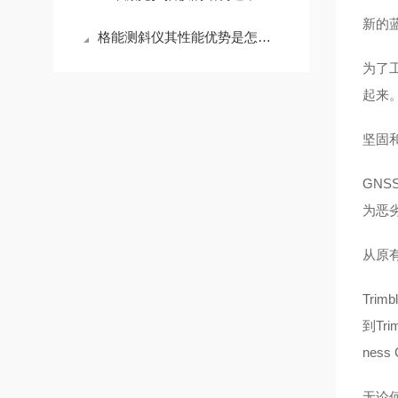
新的
格能测斜仪其性能优势是怎样的呢？
为了
起来
坚固
GNS
为恶
从原
Tri
到Tr
nes
无论