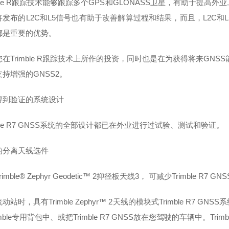
mble R跟踪技术能够跟踪多个GPS和GLONASS卫星，有助于提
将发布的L2C和L5信号也有助于改善解算过程和结果，而且，L2C和
都是重要的优势。
您在
Trimble R跟踪技术上所作的投资，同时也是在为获得将来GNSS
持增强的GNSS2。
得到验证的系统设计
mble R7 GNSS系统的全部设计都已在外业进行过试验、测试和验证。
的分离天线选件
rimble® Zephyr Geodetic™ 2抑径板天线3， 可减少Trimble R
流动站时，具有
Trimble Zephyr™ 2天线的模块式Trimble 
imble专用背包中、或把Trimble R7 GNSS放在您驾驶的车辆中。Tri