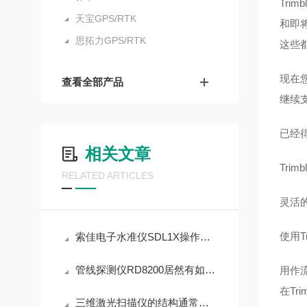
Tri
天宝GPS/RTK
和即
思拓力GPS/RTK
这些
现在
查看全部产品
继续支
已经
相关文章
Tri
RELATED ARTICLES
灵活
使用
T
索佳电子水准仪SDL1X操作全攻略：一步步带你吃透核心流程
管线探测仪RD8200居然有如此之多的特点
用作
在Tr
三维激光扫描仪的结构通常包括以下组成部分