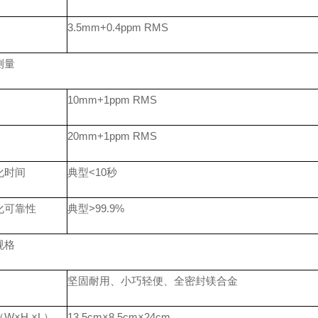
3.5mm+0.4ppm RMS
测量
10mm+1ppm RMS
20mm+1ppm RMS
化时间
典型
<10秒
化可靠性
典型
>99.9%
规格
坚固耐用、小巧轻便、全密封镁合金
（
W×H ×L）
13.5cm×8.5cm×24cm