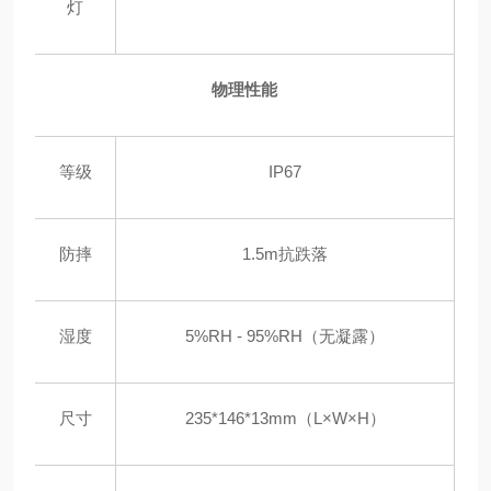
灯
物理性能
等级
IP67
防摔
1.5m抗跌落
湿度
5%RH - 95%RH（无凝露）
尺寸
235*146*13mm（L×W×H）