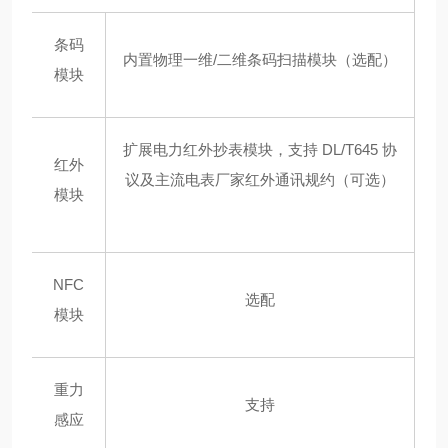
条码
内置物理一维/二维条码扫描模块（选配）
模块
扩展电力红外抄表模块，支持 DL/T645 协
红外
议及主流电表厂家红外通讯规约（可选）
模块
NFC
选配
模块
重力
支持
感应