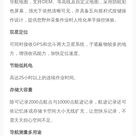
导航地图，支持DEM、等高线及自定义地图，采用防眩彩
色屏幕，强光下依然清晰可见，并具备五向摇杆式按键操
作设计，提供您野外采集作业时人性化单手操控体验。
双星定位
可同时接收
GPS和北斗两大卫星系统，于遮蔽物较多的地
方，增强收讯能力，加快定位速度。
节能低耗电
高达
25小时以上的连续作业时间。
存储大容量
除可记录
2000点航点与10000点航迹记录，航迹记录还可
依记忆体或存储卡空间大小无线扩充，让您快乐记录，不
需天天担心空间不足。
导航测量多用途