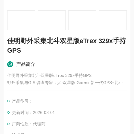
佳明野外采集北斗双星版eTrex 329x手持
GPS
产品简介
佳明野外采集北斗双星版eTrex 329x手持GPS
野外采集与GIS 调查专家 北斗双星版 Garmin新一代GPS+北斗双
星，为您带来更快更准的定位导航体验，秉承eTrex系列手持机专
业、稳定、轻便等特质，坚固防水，节能更低耗。
产品型号：
更新时间：2026-03-01
厂商性质：代理商