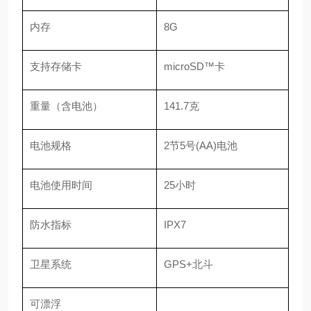
内存
8G
支持存储卡
microSD™卡
重量（含电池）
141.7克
电池规格
2节5号(AA)电池
电池使用时间
25小时
防水指标
IPX7
卫星系统
GPS+北斗
可漂浮