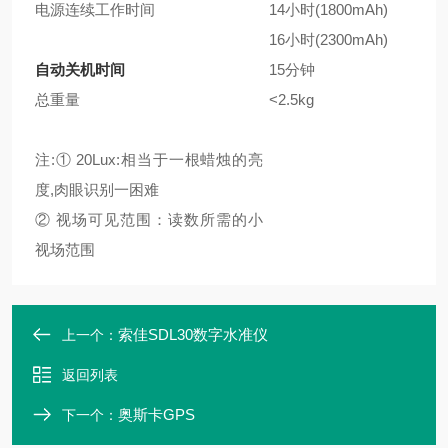
电源连续工作时间
14小时(1800mAh)
16小时(2300mAh)
自动关机时间
15分钟
总重量
<2.5kg
注:① 20Lux:相当于一根蜡烛的亮
度,肉眼识别一困难
② 视场可见范围：读数所需的小
视场范围
索佳SDL30数字水准仪
上一个：
返回列表
奥斯卡GPS
下一个：