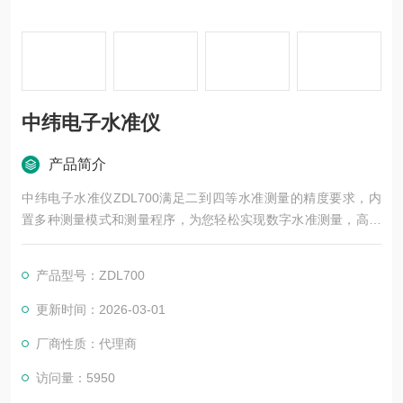
中纬电子水准仪
产品简介
中纬电子水准仪ZDL700满足二到四等水准测量的精度要求，内
置多种测量模式和测量程序，为您轻松实现数字水准测量，高程
精度达到&amp;#177;0.7mm/km，距离精度达到&amp;#177;0.0
01&amp;#215;D，满足二等水准测量的精度要求，条码识别技术
产品型号：ZDL700
提供了测程表现：2m-105m，电子读数，自动记录，*消除人工
读数的判读错误，瞬间完成测量，单次测量3秒以内完成，提高5
更新时间：2026-03-01
0％的外业测量效率。
厂商性质：代理商
访问量：5950