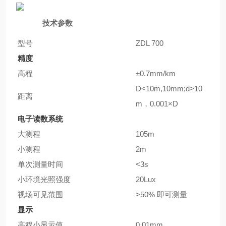
技术参数
型号
ZDL 700
精度
高程
±0.7mm/km
D<10m,10mm;d>10
距离
m，0.001×D
电子读数系统
大测程
105m
小测程
2m
单次测量时间
<3s
小环境光照强度
20Lux
视场可见范围
>50% 即可测量
显示
高程小显示值
0.01mm