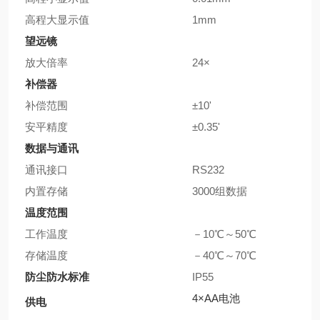
高程大显示值
1mm
望远镜
放大倍率
24×
补偿器
补偿范围
±10'
安平精度
±0.35'
数据与通讯
通讯接口
RS232
内置存储
3000组数据
温度范围
工作温度
－10℃～50℃
存储温度
－40℃～70℃
防尘防水标准
IP55
4×AA电池
供电