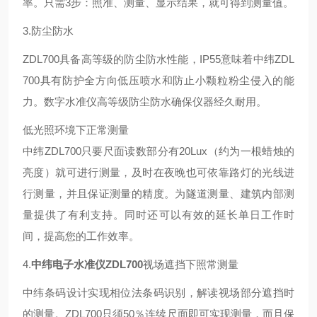
率。只需3步：照准、测量、显示结果，就可得到测量值。
3.防尘防水
ZDL700具备高等级的防尘防水性能，IP55意味着中纬ZDL
700具有防护全方向低压喷水和防止小颗粒粉尘侵入的能
力。数字水准仪高等级防尘防水确保仪器经久耐用。
低光照环境下正常测量
中纬ZDL700只要尺面读数部分有20Lux（约为一根蜡烛的
亮度）就可进行测量，及时在夜晚也可依靠路灯的光线进
行测量，并且保证测量的精度。为隧道测量、建筑内部测
量提供了有利支持。同时还可以有效的延长单日工作时
间，提高您的工作效率。
4.
中纬电子水准仪
ZDL700
视场遮挡下照常测量
中纬条码设计实现相位法条码识别，解读视场部分遮挡时
的测量。ZDL700只须50％连续尺面即可实现测量，而且保