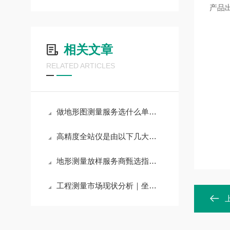
产品
相关文章
RELATED ARTICLES
做地形图测量服务选什么单位好？2026口碑测绘测量服务商测评
高精度全站仪是由以下几大结构组成的
地形测量放样服务商甄选指南：避开工程放样误区，锁定精准靠谱服务
工程测量市场现状分析｜坐标经纬度工程测量服务企业合作遴选方案