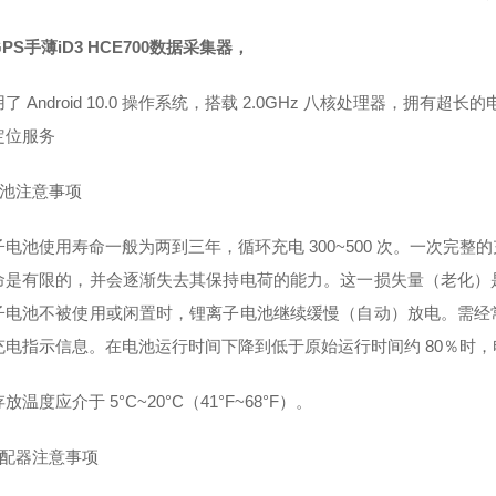
PS手薄iD3 HCE700数据采集器，
用了
Android 10.0
操作系统，搭载
2.0GHz
八核处理器，拥有超长的
定位服务
池注意事项
子电池使用寿命一般为两到三年，循环充电
300~500
次。一次完整的
命是有限的，并会逐渐失去其保持电荷的能力。这一损失量（老化）
子电池不被使用或闲置时，锂离子电池继续缓慢（自动）放电。需经
充电指示信息。在电池运行时间下降到低于原始运行时间约
80
％时，
存放温度应介于
5
°
C~20
°
C
（
41
°
F~68
°
F
）。
配器注意事项