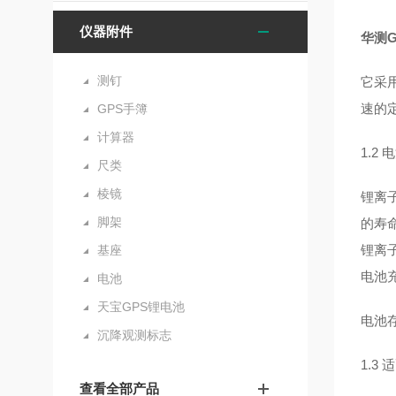
仪器附件
华测G
测钉
它采
速的
GPS手簿
计算器
1.2
电
尺类
棱镜
锂离
脚架
的寿
锂离
基座
电池
电池
天宝GPS锂电池
电池
沉降观测标志
1.3
适
查看全部产品