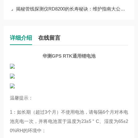
揭秘管线探测仪RD8200的长寿秘诀：维护指南大公开！
详细介绍
在线留言
华测GPS RTK通用锂电池
温馨提示：
1
：如长期（超过
3
个月）不使用电池，请每隔
6
个月对本电
池充电一次，并将电池置于温度为
23
±
5
°
C
、湿度为
65
±
2
0%RH
的环境中；