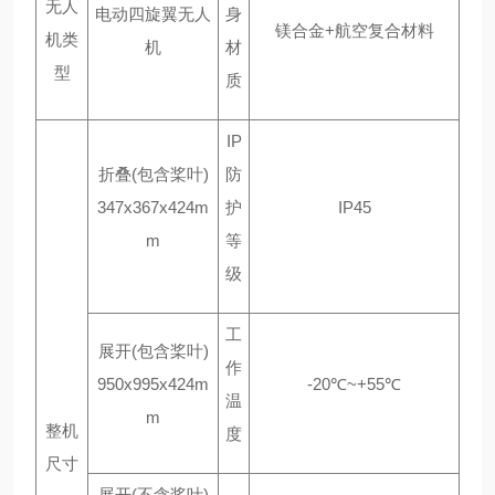
无人
电动四旋翼无人
身
镁合金
+航空复合材料
机类
机
材
型
质
IP
折叠
(包含桨叶)
防
347x367x424m
护
IP45
m
等
级
工
展开
(包含桨叶)
作
950x995x424m
-20℃~+55℃
温
m
整机
度
尺寸
展开
(不含桨叶)