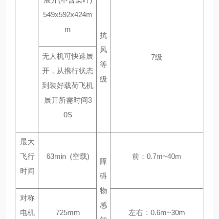
549x592x424m
m
抗
风
无人机可快速展
7级
等
开，从携行状态
级
到装好载荷飞机
展开所需时间
3
0S
最大
飞行
63min (空载)
前：
0.7m~40m
障
时间
碍
物
对称
感
电机
725mm
左右：
0.6m~30m