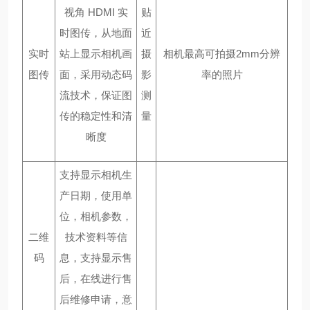
视角
HDMI 实
贴
时图传，从地面
近
实时
站上显示相机画
摄
相机最高可拍摄
2mm分辨
图传
面，采用动态码
影
率的照片
流技术，保证图
测
传的稳定性和清
量
晰度
支持显示相机生
产日期，使用单
位，相机参数，
二维
技术资料等信
码
息，支持显示售
后，在线进行售
后维修申请，意