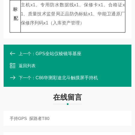
主机x1、专用防水数据线x1、保修卡x1、合格证x
标
1、质量技术监督局正品防伪标贴x1、华能卫通原厂
配
保修序列码x1（入库资产管理）
GPS全站仪棱镜等基座
上一个：
返回列表
C86华测彩途北斗触摸屏手持机
下一个：
在线留言