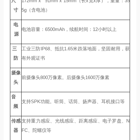
尺
172mm x 91mm x 15mm（长x宽x厚），重量：35
寸
5g（含电池）
电
电池容量：6500mAh，续航时间：12小时以上
源
三
工业三防IP68、抵抗1.65米跌落地面，坚固耐用，
获
防
有外观证书
摄像
前摄像头800万像素。后摄像头1600万像素
头
音
支持SPK功能。听筒、话筒、扬声器、耳机接口等
频
传感
支持重力感应、光线感应、距离感应、电子罗盘、N
器
FC、陀螺仪等