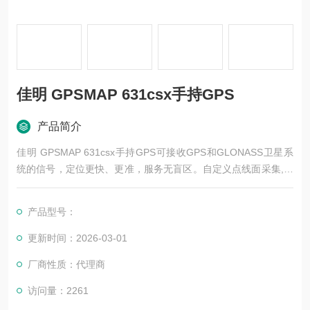
佳明 GPSMAP 631csx手持GPS
产品简介
佳明 GPSMAP 631csx手持GPS可接收GPS和GLONASS卫星系
统的信号，定位更快、更准，服务无盲区。自定义点线面采集,属
性进行采集，提高野外采集效益。精确面积测量功能，航迹测
量、等宽测量、航线测量、规则地、坡地测量。涵盖各行各业的
产品型号：
各种需求，支持测量中途暂停甚至开关机之后继续测量，独立的
测面积轨迹管理，方便又专业。
更新时间：2026-03-01
厂商性质：代理商
访问量：2261