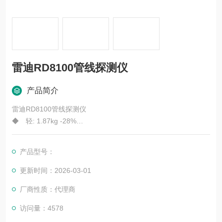
雷迪RD8100管线探测仪
产品简介
雷迪RD8100管线探测仪
◆ 轻: 1.87kg -28%
◆ 耗电低: 2 D-cells
◆ 防水IP55
产品型号：
◆ 美观的曲线外型设计
◆ 清楚的显示屏
更新时间：2026-03-01
用户设置
厂商性质：代理商
◆ 可选50/60Hz
◆ 可选公制 / 英制
访问量：4578
◆ 可选语言