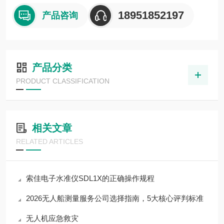
◆ 可选频率和功能设置
18951852197
产品咨询
◆ 关机时，保存所有设置
产品分类
PRODUCT CLASSIFICATION
相关文章
RELATED ARTICLES
索佳电子水准仪SDL1X的正确操作规程
2026无人船测量服务公司选择指南，5大核心评判标准
无人机应急救灾