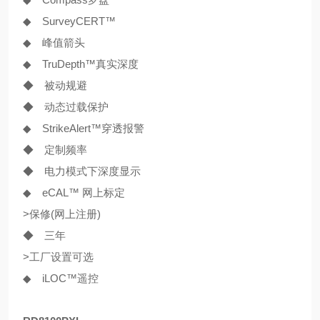
◆ SurveyCERT™
◆ 峰值箭头
◆ TruDepth™真实深度
◆ 被动规避
◆ 动态过载保护
◆ Strike
Alert
™穿透报警
◆ 定制频率
◆ 电力模式下深度显示
◆ eCAL™ 网上标定
>保修(网上注册)
◆ 三年
>工厂设置可选
◆ iLOC™遥控