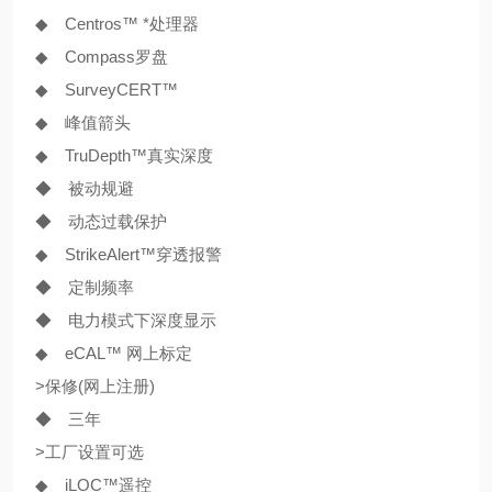
◆ Centros™ *处理器
◆ Compass罗盘
◆ SurveyCERT™
◆ 峰值箭头
◆ TruDepth™真实深度
◆ 被动规避
◆ 动态过载保护
◆ Strike
Alert
™穿透报警
◆ 定制频率
◆ 电力模式下深度显示
◆ eCAL™ 网上标定
>保修(网上注册)
◆ 三年
>工厂设置可选
◆ iLOC™遥控