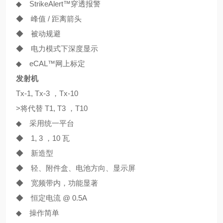
◆ Strike
Alert
™穿透报警
◆ 峰值 / 距离箭头
◆ 被动规避
◆ 电力模式下深度显示
◆ eCAL™网上标定
发射机
Tx-1, Tx-3 ，Tx-10
>将代替 T1, T3 ，T10
◆ 采用统一平台
◆ 1, 3 ，10 瓦
◆ 新造型
◆ 轻、附件盒、电池方向、显示屏
◆ 宽频带内，功能显著
◆ 恒定电流 @ 0.5A
◆ 操作简单