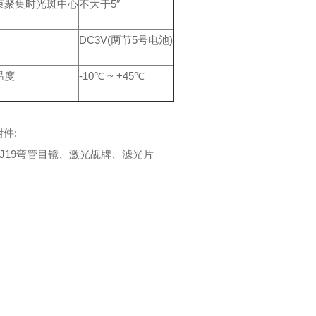
束聚集时光斑中心
不大于5″
DC3V(两节5号电池)
温度
-10℃ ~ +45℃
件:
19弯管目镜、激光觇牌、滤光片