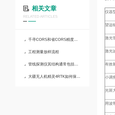
相关文章
仪器
RELATED ARTICLES
望远
激光
千寻CORS和省CORS精度对比
激光
工程测量放样流程
管线探测仪其结构通常包括以下主要组成部分
有效射
大疆无人机精灵4RTK如何保证安全飞行呢？
小调
光斑
用波