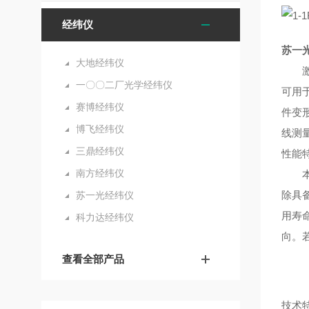
经纬仪
苏一
大地经纬仪
激光
一〇〇二厂光学经纬仪
可用
赛博经纬仪
件变
博飞经纬仪
线测
三鼎经纬仪
性能
南方经纬仪
本产
除具
苏一光经纬仪
用寿
科力达经纬仪
向。
查看全部产品
技术特