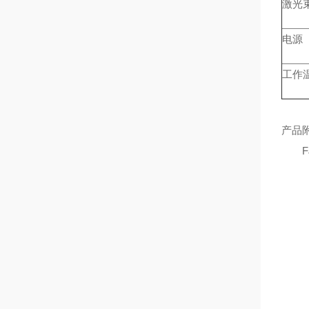
激光
电源
工作
产品附
FJ