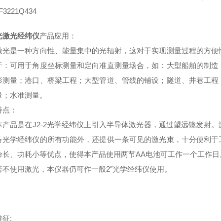
光
激光经纬仪
产品应用：
是一种方向性、能量集中的光辐射，这对于实现测量过程的方便性
于：可用于角度坐标测量和定向准直测量场合，如：大型船舶的制造
形测量；港口、桥梁工程；大型管道、管线的铺设；隧道、井巷工程
量；水准测量。
特点：
品是在J2-2光学经纬仪上引入半导体激光器，通过望远镜发射。
备光学经纬仪的所有功能外，还提供一条可见的激光束，十分便利于
命长、功耗小等优点，使得本产品使用两节AA电池可工作一个工作
若不使用激光，本仪器仍可作一般2″光学经纬仪使用。
征: