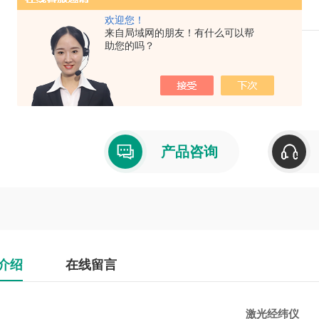
品牌：苏光 型号：J2-JDE 放大倍数：30X
欢迎您！
来自局域网的朋友！有什么可以帮
短视距2m（m）装箱数标准
助您的吗？
产品型号：J2-JDE
厂商性质：代理商
产品咨询
介绍
在线留言
激光经纬仪