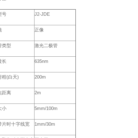
型号
J2-JDE
镜
正像
管类型
激光二极管
波长
635nm
程(白天)
200m
焦距离
2m
大小
5mm/100m
带片时十字线宽
1mm/30m